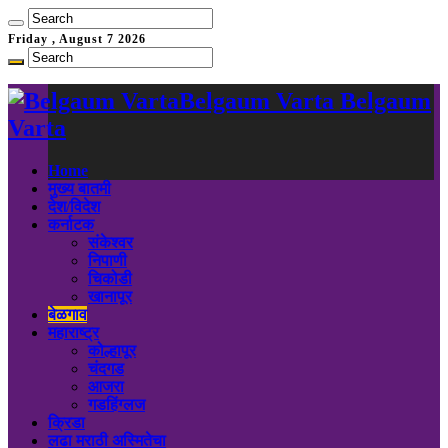
Friday , August 7 2026
Belgaum Varta Belgaum
Varta
Home
मुख्य बातमी
देश/विदेश
कर्नाटक
संकेश्वर
निपाणी
चिकोडी
खानापूर
बेळगाव
महाराष्ट्र
कोल्हापूर
चंदगड
आजरा
गडहिंग्लज
क्रिडा
लढा मराठी अस्मितेचा