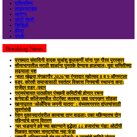
राशिभविष्य
लाइफस्टाइल
आरोग्य
फोटो गॅलरी
व्हिडिओ
ईपेपर
संपर्क
Breaking News
प्रख्यात संवादिनी वादक सुधांशु कुलकर्णी यांना गुरु गौरव पुरस्कार
सीमाभागातील मराठी शाळांना पुस्तके देण्यास हालचाल; युवा समितीच्या
लढ्याला यश
‘चला खेळूया मंगळागौर 2026’चा रंगतदार महोत्सव 8 व 9 ऑगस्टला
वडर, कोरवी समाजासाठी स्वतंत्र विकास निगमाची स्थापना करा;
राजेंद्र वडर -पवार
ग्रामपंचायत पातळीवर पंचहमी कमिटीची होणार रचना
बागेवाडी कॉलेजमधील रोट्रॅक्ट क्लबचा उद्या पदग्रहण सोहळा
खानापूरात ‘ओअँसिस जननी यात्रा’ : वंध्यत्वग्रस्त दांपत्यांसाठी
सुवर्णसंधी
रेशन दुकानदारांवरील कामाचा ताण वाढला; एका महिन्यातच दोन
महिन्यांचे धान्य वितरण
‘घर भाड्याने हवे’च्या बहाण्याने वृद्धेला ८८ हजारांचा गंडा! ओटीपी
मिळवत सायबर भामट्यांचा नवा फंडा