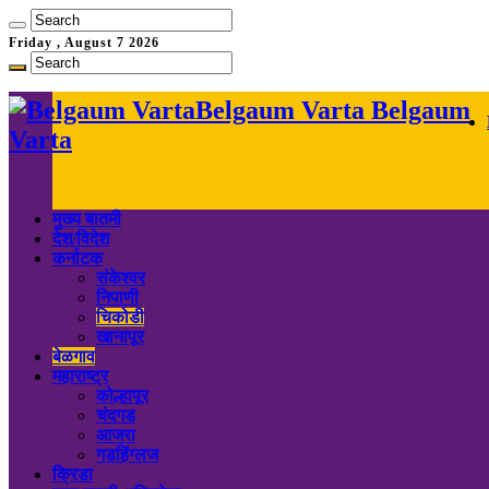
Friday , August 7 2026
Belgaum Varta Belgaum
Varta
मुख्य बातमी
देश/विदेश
कर्नाटक
संकेश्वर
निपाणी
चिकोडी
खानापूर
बेळगाव
महाराष्ट्र
कोल्हापूर
चंदगड
आजरा
गडहिंग्लज
क्रिडा