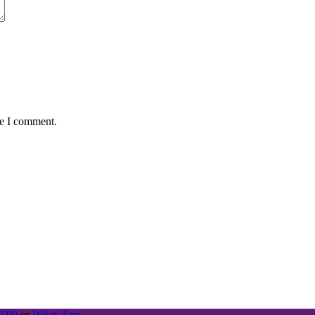
me I comment.
4590
or
WhatsApp