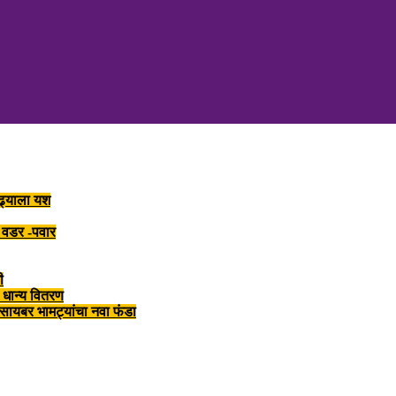
लढ्याला यश
र वडर -पवार
ी
 धान्य वितरण
त सायबर भामट्यांचा नवा फंडा