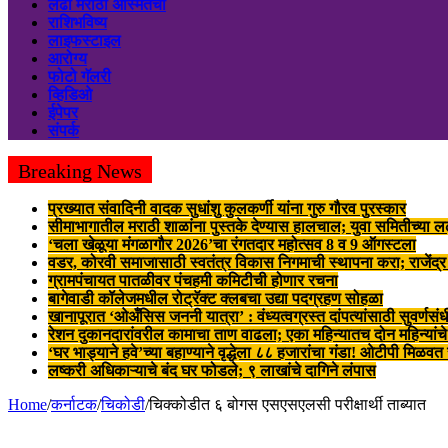
लढा मराठी अस्मितेचा
राशिभविष्य
लाइफस्टाइल
आरोग्य
फोटो गॅलरी
व्हिडिओ
ईपेपर
संपर्क
Breaking News
प्रख्यात संवादिनी वादक सुधांशु कुलकर्णी यांना गुरु गौरव पुरस्कार
सीमाभागातील मराठी शाळांना पुस्तके देण्यास हालचाल; युवा समितीच्या 
‘चला खेळूया मंगळागौर 2026’चा रंगतदार महोत्सव 8 व 9 ऑगस्टला
वडर, कोरवी समाजासाठी स्वतंत्र विकास निगमाची स्थापना करा; राजेंद्
ग्रामपंचायत पातळीवर पंचहमी कमिटीची होणार रचना
बागेवाडी कॉलेजमधील रोट्रॅक्ट क्लबचा उद्या पदग्रहण सोहळा
खानापूरात ‘ओअँसिस जननी यात्रा’ : वंध्यत्वग्रस्त दांपत्यांसाठी सुवर्णसंध
रेशन दुकानदारांवरील कामाचा ताण वाढला; एका महिन्यातच दोन महिन्यांचे
‘घर भाड्याने हवे’च्या बहाण्याने वृद्धेला ८८ हजारांचा गंडा! ओटीपी मिळव
लष्करी अधिकाऱ्याचे बंद घर फोडले; ९ लाखांचे दागिने लंपास
Home
/
कर्नाटक
/
चिकोडी
/
चिक्कोडीत ६ बोगस एसएसएलसी परीक्षार्थी ताब्यात