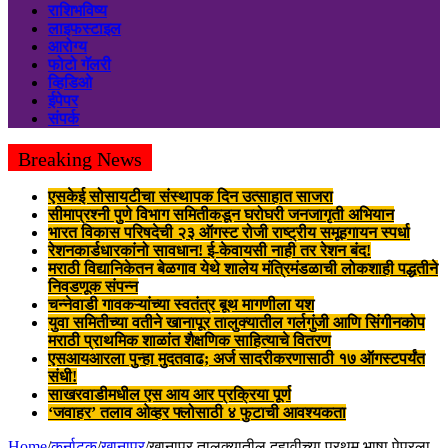
राशिभविष्य
लाइफस्टाइल
आरोग्य
फोटो गॅलरी
व्हिडिओ
ईपेपर
संपर्क
Breaking News
एसकेई सोसायटीचा संस्थापक दिन उत्साहात साजरा
सीमाप्रश्नी पुणे विभाग समितीकडून घरोघरी जनजागृती अभियान
भारत विकास परिषदेची २३ ऑगस्ट रोजी राष्ट्रीय समूहगायन स्पर्धा
रेशनकार्डधारकांनो सावधान! ई-केवायसी नाही तर रेशन बंद!
मराठी विद्यानिकेतन बेळगाव येथे शालेय मंत्रिमंडळाची लोकशाही पद्धतीने
निवडणूक संपन्न
चन्नेवाडी गावकऱ्यांच्या स्वतंत्र बूथ मागणीला यश
युवा समितीच्या वतीने खानापूर तालुक्यातील गर्लगुंजी आणि सिंगीनकोप
मराठी प्राथमिक शाळांत शैक्षणिक साहित्याचे वितरण
एसआयआरला पुन्हा मुदतवाढ; अर्ज सादरीकरणासाठी १७ ऑगस्टपर्यंत
संधी!
साखरवाडीमधील एस आय आर प्रक्रिया पूर्ण
‘जवाहर’ तलाव ओव्हर फ्लोसाठी ४ फुटाची आवश्यकता
Home
/
कर्नाटक
/
खानापूर
/
खानापूर तालुक्यातील दहावीच्या प्रथम भाषा पेपरला