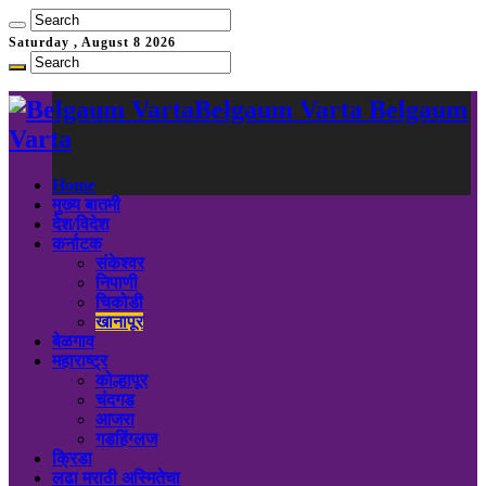
Saturday , August 8 2026
Belgaum Varta Belgaum
Varta
Home
मुख्य बातमी
देश/विदेश
कर्नाटक
संकेश्वर
निपाणी
चिकोडी
खानापूर
बेळगाव
महाराष्ट्र
कोल्हापूर
चंदगड
आजरा
गडहिंग्लज
क्रिडा
लढा मराठी अस्मितेचा