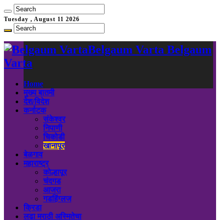
Tuesday , August 11 2026
Belgaum Varta Belgaum
Varta
Home
मुख्य बातमी
देश/विदेश
कर्नाटक
संकेश्वर
निपाणी
चिकोडी
खानापूर
बेळगाव
महाराष्ट्र
कोल्हापूर
चंदगड
आजरा
गडहिंग्लज
क्रिडा
लढा मराठी अस्मितेचा