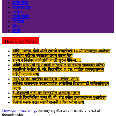
राशिभविष्य
लाइफस्टाइल
आरोग्य
फोटो गॅलरी
व्हिडिओ
ईपेपर
संपर्क
Breaking News
शॉपिंग उत्सव, ईव्ही ऑटो एक्स्पो प्रदर्शनाचे 14 ऑगस्टपासून आयोजन
मार्कंडेय नदीच्या प्रवाहात तरुण वाहून गेला
हास्य व विडंबन कवितांची रंगली सुरेल मैफिल….
धर्मवीर छत्रपती न्यु संभाजी नगरमधील समस्यांना जबाबदार कोण?
स्तवनिधी येथील पी. जी. विद्यामंदिर, ए. एस. पाटील हायस्कूलमध्ये
पहिली पालक सभा
मंगाई देवीच्या यात्रेचा वडगावात भक्तीचा जागर!
आर्थिक फसवणूक प्रकरणातील आरोपीला टिळकवाडी पोलिसांकडून
अटक
ई -केवायसी नाही तर रेशनवरील धान्याला मुकाल
क्रांती दिनानिमित्त जुन्या पी. बी. रोड वरील दुभाजकांमध्ये वृक्षारोपण
रेल्वेची धडक बसून महाविद्यालयीन विद्यार्थ्याचा मृत्यू
Home
/
कर्नाटक
/
खानापूर
/
खानापूर तहसील कार्यालयसमोर सापडले दोन
दिवसाचे अर्भक