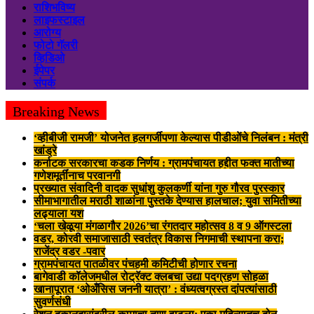
राशिभविष्य
लाइफस्टाइल
आरोग्य
फोटो गॅलरी
व्हिडिओ
ईपेपर
संपर्क
Breaking News
‘व्हीबीजी रामजी’ योजनेत हलगर्जीपणा केल्यास पीडीओंचे निलंबन : मंत्री
खांड्रे
कर्नाटक सरकारचा कडक निर्णय : ग्रामपंचायत हद्दीत फक्त मातीच्या
गणेशमूर्तींनाच परवानगी
प्रख्यात संवादिनी वादक सुधांशु कुलकर्णी यांना गुरु गौरव पुरस्कार
सीमाभागातील मराठी शाळांना पुस्तके देण्यास हालचाल; युवा समितीच्या
लढ्याला यश
‘चला खेळूया मंगळागौर 2026’चा रंगतदार महोत्सव 8 व 9 ऑगस्टला
वडर, कोरवी समाजासाठी स्वतंत्र विकास निगमाची स्थापना करा;
राजेंद्र वडर -पवार
ग्रामपंचायत पातळीवर पंचहमी कमिटीची होणार रचना
बागेवाडी कॉलेजमधील रोट्रॅक्ट क्लबचा उद्या पदग्रहण सोहळा
खानापूरात ‘ओअँसिस जननी यात्रा’ : वंध्यत्वग्रस्त दांपत्यांसाठी
सुवर्णसंधी