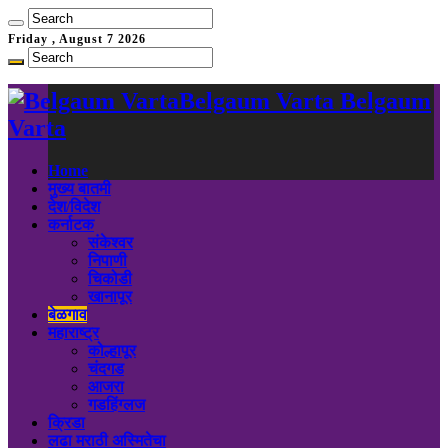
Friday , August 7 2026
Belgaum Varta Belgaum
Varta
Home
मुख्य बातमी
देश/विदेश
कर्नाटक
संकेश्वर
निपाणी
चिकोडी
खानापूर
बेळगाव
महाराष्ट्र
कोल्हापूर
चंदगड
आजरा
गडहिंग्लज
क्रिडा
लढा मराठी अस्मितेचा