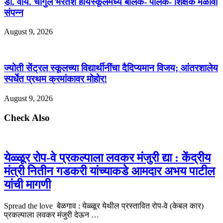
डी. वाय. चौगुले भरतेश हायस्कूलमध्ये बालक- पालक- शिक्षक मेळावा
संपन्न
August 9, 2026
ज्योती सेंट्रल स्कूलच्या विद्यार्थीनींचा दैदिप्यमान विजय; आंतरशालेय
स्पर्धेत प्रथम क्रमांकावर मोहोर!
August 9, 2026
Check Also
येळ्ळूर रोप-वे प्रकल्पाला लवकर मंजुरी द्या : केंद्रीय
मंत्री नितीन गडकरी यांच्याकडे आमदार अभय पाटील
यांची मागणी
Spread the love बेळगाव : येळ्ळूर येथील प्रस्तावित रोप-वे (केबल कार)
प्रकल्पाला लवकर मंजुरी देऊन …