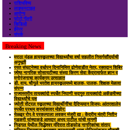
राशिभविष्य
लाइफस्टाइल
आरोग्य
फोटो गॅलरी
व्हिडिओ
ईपेपर
संपर्क
Breaking News
मराठा मंडळ हायस्कूलच्या विद्यार्थ्यांचा वर्षा सहलीत निसर्गसौंदर्याची
अनुभूती
रयत संघटनेच्या वर्धापन दिनानिमित्त ढोणेवाडीत नेत्र, रक्तदान शिबिर
ज्येष्ठ नागरिक सोसायटीच्या संध्या किरण सेवा केंद्रामार्फत ज्ञान व
मनोरंजनाचा कार्यक्रम उत्साहात
डी. वाय. चौगुले भरतेश हायस्कूलमध्ये बालक- पालक- शिक्षक मेळावा
संपन्न
राज्यस्तरीय तायक्वांदो स्पर्धेत निपाणी सद्गुरु तायक्वांदो अकॅडमीच्या
विद्यार्थ्यांचे यश
ज्योती सेंट्रल स्कूलच्या विद्यार्थीनींचा दैदिप्यमान विजय; आंतरशालेय
स्पर्धेत प्रथम क्रमांकावर मोहोर!
येळ्ळूर रोप-वे प्रकल्पाला लवकर मंजुरी द्या : केंद्रीय मंत्री नितीन
गडकरी यांच्याकडे आमदार अभय पाटील यांची मागणी
निडगल येथील सिद्धेश्वर मंदिरात तोडफोड नागरिकांचा संताप