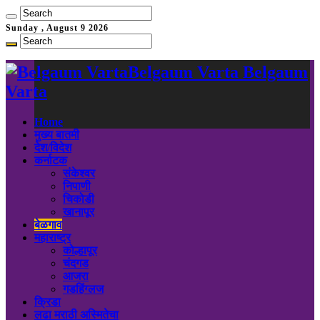
Sunday , August 9 2026
Belgaum Varta Belgaum
Varta
Home
मुख्य बातमी
देश/विदेश
कर्नाटक
संकेश्वर
निपाणी
चिकोडी
खानापूर
बेळगाव
महाराष्ट्र
कोल्हापूर
चंदगड
आजरा
गडहिंग्लज
क्रिडा
लढा मराठी अस्मितेचा