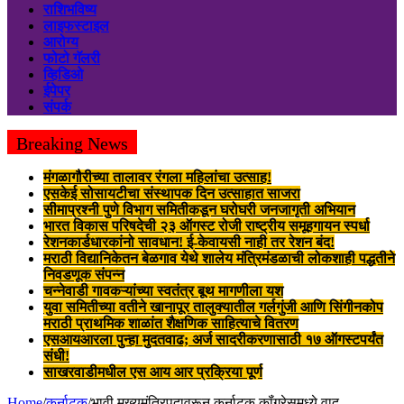
राशिभविष्य
लाइफस्टाइल
आरोग्य
फोटो गॅलरी
व्हिडिओ
ईपेपर
संपर्क
Breaking News
मंगळागौरीच्या तालावर रंगला महिलांचा उत्साह!
एसकेई सोसायटीचा संस्थापक दिन उत्साहात साजरा
सीमाप्रश्नी पुणे विभाग समितीकडून घरोघरी जनजागृती अभियान
भारत विकास परिषदेची २३ ऑगस्ट रोजी राष्ट्रीय समूहगायन स्पर्धा
रेशनकार्डधारकांनो सावधान! ई-केवायसी नाही तर रेशन बंद!
मराठी विद्यानिकेतन बेळगाव येथे शालेय मंत्रिमंडळाची लोकशाही पद्धतीने
निवडणूक संपन्न
चन्नेवाडी गावकऱ्यांच्या स्वतंत्र बूथ मागणीला यश
युवा समितीच्या वतीने खानापूर तालुक्यातील गर्लगुंजी आणि सिंगीनकोप
मराठी प्राथमिक शाळांत शैक्षणिक साहित्याचे वितरण
एसआयआरला पुन्हा मुदतवाढ; अर्ज सादरीकरणासाठी १७ ऑगस्टपर्यंत
संधी!
साखरवाडीमधील एस आय आर प्रक्रिया पूर्ण
Home
/
कर्नाटक
/
भावी मुख्यमंत्रिपदावरून कर्नाटक कॉंग्रेसमध्ये वाद