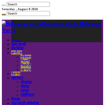
Saturday , August 8 2026
Belgaum Varta Belgaum
Varta
Home
मुख्य बातमी
देश/विदेश
कर्नाटक
संकेश्वर
निपाणी
चिकोडी
खानापूर
बेळगाव
महाराष्ट्र
कोल्हापूर
चंदगड
आजरा
गडहिंग्लज
क्रिडा
लढा मराठी अस्मितेचा