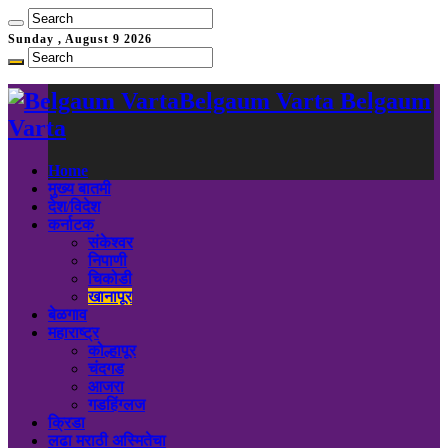
Sunday , August 9 2026
Belgaum Varta Belgaum
Varta
Home
मुख्य बातमी
देश/विदेश
कर्नाटक
संकेश्वर
निपाणी
चिकोडी
खानापूर
बेळगाव
महाराष्ट्र
कोल्हापूर
चंदगड
आजरा
गडहिंग्लज
क्रिडा
लढा मराठी अस्मितेचा