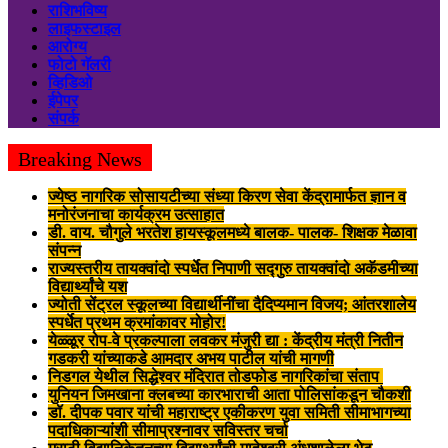
राशिभविष्य
लाइफस्टाइल
आरोग्य
फोटो गॅलरी
व्हिडिओ
ईपेपर
संपर्क
Breaking News
ज्येष्ठ नागरिक सोसायटीच्या संध्या किरण सेवा केंद्रामार्फत ज्ञान व
मनोरंजनाचा कार्यक्रम उत्साहात
डी. वाय. चौगुले भरतेश हायस्कूलमध्ये बालक- पालक- शिक्षक मेळावा
संपन्न
राज्यस्तरीय तायक्वांदो स्पर्धेत निपाणी सद्गुरु तायक्वांदो अकॅडमीच्या
विद्यार्थ्यांचे यश
ज्योती सेंट्रल स्कूलच्या विद्यार्थीनींचा दैदिप्यमान विजय; आंतरशालेय
स्पर्धेत प्रथम क्रमांकावर मोहोर!
येळ्ळूर रोप-वे प्रकल्पाला लवकर मंजुरी द्या : केंद्रीय मंत्री नितीन
गडकरी यांच्याकडे आमदार अभय पाटील यांची मागणी
निडगल येथील सिद्धेश्वर मंदिरात तोडफोड नागरिकांचा संताप
युनियन जिमखाना क्लबच्या कारभाराची आता पोलिसांकडून चौकशी
डॉ. दीपक पवार यांची महाराष्ट्र एकीकरण युवा समिती सीमाभागच्या
पदाधिकाऱ्यांशी सीमाप्रश्नावर सविस्तर चर्चा