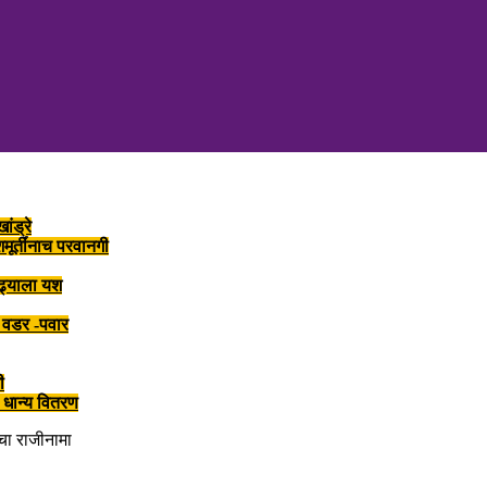
ांड्रे
ूर्तींनाच परवानगी
लढ्याला यश
र वडर -पवार
ी
 धान्य वितरण
ाचा राजीनामा