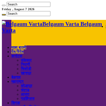
Friday , August 7 2026
Belgaum Varta Belgaum
Varta
मुख्य बातमी
देश/विदेश
कर्नाटक
संकेश्वर
निपाणी
चिकोडी
खानापूर
बेळगाव
महाराष्ट्र
कोल्हापूर
चंदगड
आजरा
गडहिंग्लज
क्रिडा