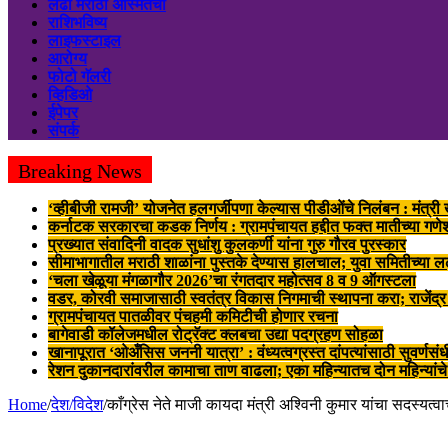
लढा मराठी अस्मितेचा
राशिभविष्य
लाइफस्टाइल
आरोग्य
फोटो गॅलरी
व्हिडिओ
ईपेपर
संपर्क
Breaking News
‘व्हीबीजी रामजी’ योजनेत हलगर्जीपणा केल्यास पीडीओंचे निलंबन : मंत्री ख
कर्नाटक सरकारचा कडक निर्णय : ग्रामपंचायत हद्दीत फक्त मातीच्या गणेशम
प्रख्यात संवादिनी वादक सुधांशु कुलकर्णी यांना गुरु गौरव पुरस्कार
सीमाभागातील मराठी शाळांना पुस्तके देण्यास हालचाल; युवा समितीच्या 
‘चला खेळूया मंगळागौर 2026’चा रंगतदार महोत्सव 8 व 9 ऑगस्टला
वडर, कोरवी समाजासाठी स्वतंत्र विकास निगमाची स्थापना करा; राजेंद्
ग्रामपंचायत पातळीवर पंचहमी कमिटीची होणार रचना
बागेवाडी कॉलेजमधील रोट्रॅक्ट क्लबचा उद्या पदग्रहण सोहळा
खानापूरात ‘ओअँसिस जननी यात्रा’ : वंध्यत्वग्रस्त दांपत्यांसाठी सुवर्णसंध
रेशन दुकानदारांवरील कामाचा ताण वाढला; एका महिन्यातच दोन महिन्यांचे
Home
/
देश/विदेश
/
काँग्रेस नेते माजी कायदा मंत्री अश्विनी कुमार यांचा सदस्यत्व