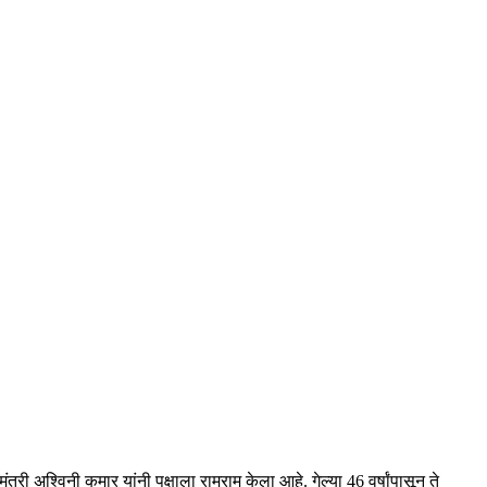
ी अश्विनी कुमार यांनी पक्षाला रामराम केला आहे. गेल्या 46 वर्षांपासून ते