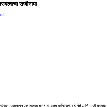
दस्यत्वाचा राजीनामा
ent
ँग्रेसला एकामागून एक झटका बसतोय. आता काँग्रेसचे बडे नेते आणि माजी कायदा मंत्र