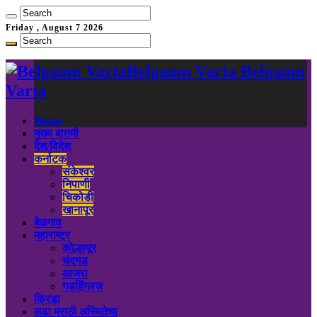
Friday , August 7 2026
Belgaum Varta Belgaum
Varta
Home
मुख्य बातमी
देश/विदेश
कर्नाटक
संकेश्वर
निपाणी
चिकोडी
खानापूर
बेळगाव
महाराष्ट्र
कोल्हापूर
चंदगड
आजरा
गडहिंग्लज
क्रिडा
लढा मराठी अस्मितेचा