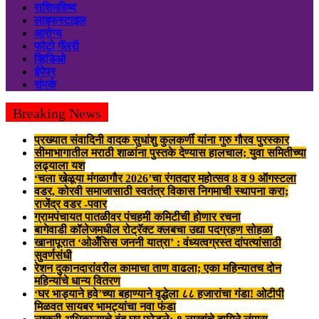
राशिभविष्य
लाइफस्टाइल
आरोग्य
फोटो गॅलरी
व्हिडिओ
ईपेपर
संपर्क
Breaking News
प्रख्यात संवादिनी वादक सुधांशु कुलकर्णी यांना गुरु गौरव पुरस्कार
सीमाभागातील मराठी शाळांना पुस्तके देण्यास हालचाल; युवा समितीच्या
लढ्याला यश
‘चला खेळूया मंगळागौर 2026’चा रंगतदार महोत्सव 8 व 9 ऑगस्टला
वडर, कोरवी समाजासाठी स्वतंत्र विकास निगमाची स्थापना करा;
राजेंद्र वडर -पवार
ग्रामपंचायत पातळीवर पंचहमी कमिटीची होणार रचना
बागेवाडी कॉलेजमधील रोट्रॅक्ट क्लबचा उद्या पदग्रहण सोहळा
खानापूरात ‘ओअँसिस जननी यात्रा’ : वंध्यत्वग्रस्त दांपत्यांसाठी
सुवर्णसंधी
रेशन दुकानदारांवरील कामाचा ताण वाढला; एका महिन्यातच दोन
महिन्यांचे धान्य वितरण
‘घर भाड्याने हवे’च्या बहाण्याने वृद्धेला ८८ हजारांचा गंडा! ओटीपी
मिळवत सायबर भामट्यांचा नवा फंडा