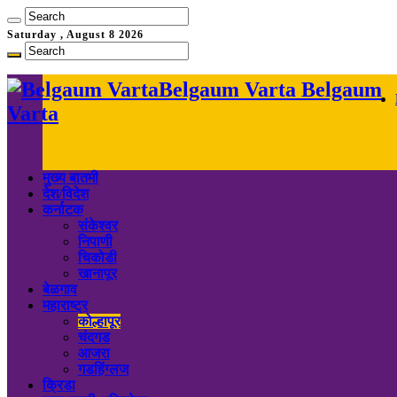
Saturday , August 8 2026
Belgaum Varta Belgaum
Varta
मुख्य बातमी
देश/विदेश
कर्नाटक
संकेश्वर
निपाणी
चिकोडी
खानापूर
बेळगाव
महाराष्ट्र
कोल्हापूर
चंदगड
आजरा
गडहिंग्लज
क्रिडा