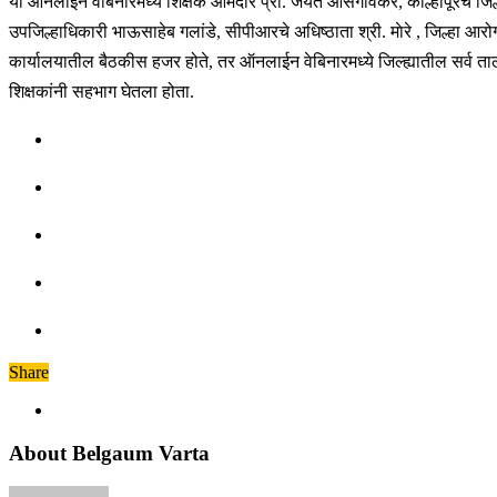
या ऑनलाईन वेबिनारमध्ये शिक्षक आमदार प्रा. जयंत आसगावकर, कोल्हापूरचे जिल्ह
उपजिल्हाधिकारी भाऊसाहेब गलांडे, सीपीआरचे अधिष्ठाता श्री. माेरे , जिल्हा 
कार्यालयातील बैठकीस हजर होते, तर ऑनलाईन वेबिनारमध्ये जिल्ह्यातील सर्व ताल
शिक्षकांनी सहभाग घेतला होता.
Share
About Belgaum Varta