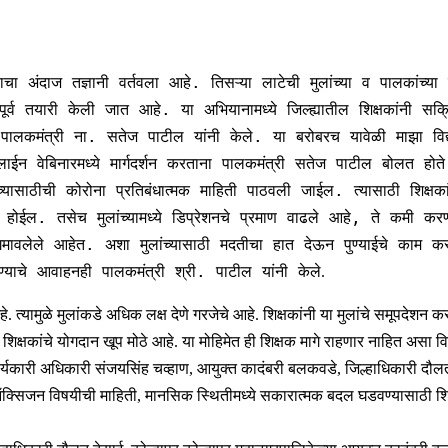
्याचा अंदाज तज्ञानी वर्तवला आहे. तिसऱ्या लाटेची मुलांच्या व पालकां
 पूर्व तयारी केली जात आहे. या अभियानामध्ये जिल्ह्यातील शिक्षकांनी 
ाचे पालकमंत्री ना. सतेज पाटील यांनी केले. या बरोबरच यावेळी माझा व
ईन वेबिनारमध्ये मार्गदर्शन करताना पालकमंत्री सतेज पाटील बोलत होत
्यासाठीची कोरोना प्रतिबंधात्मक माहिती पाठवली जाईल. त्यासाठी शिक्षक
ोईल. तसेच मुलांच्यामध्ये डिप्रेशनचे प्रमाण वाढले आहे, ते कमी करण्या
ावलेले आहेत. अशा मुलांच्यासाठी मदतीचा हात देऊन पुण्याईचे काम कर
्याचे आवाहनही पालकमंत्री श्री. पाटील यांनी
केले.
यामुळे मुलांकडे अधिक लक्ष देणे गरजेचे आहे. शिक्षकांनी या मुलांचे समूपदेशन कर
 शिक्षकांचे योगदान खूप मोठे आहे. या मोहिमेत ही शिक्षक मागे राहणार नाहित असा
 कार्यकारी अधिकारी संजयसिंह चव्हाण, आयुक्त कादंबरी बलकवडे, जिल्हाधिकारी दौलत
 ऑक्सिजन विषयीची माहिती, मानसिक स्थितीमध्ये सकारात्मक बदल घडवण्यासाठी शिक्