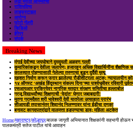
लढा मराठी अस्मितेचा
राशिभविष्य
लाइफस्टाइल
आरोग्य
फोटो गॅलरी
व्हिडिओ
ईपेपर
संपर्क
Breaking News
मंगाई देवीच्या जयघोषाने दुमदुमली अळवण गल्ली
कुमारिकांकडून देवीला जलार्पण; हजारहून अधिक विद्यार्थिनींना शैक्षणिक स
कालव्यात पोहण्यासाठी गेलेल्या तरुणाचा बुडून दुर्दैवी मृत्यू
दहशत निर्माण करून फरार झालेल्या रौडीशीटरला अटक; न्यायालयीन क
१४ ऑगस्ट ‘अखंड हिंदूस्थान संकल्प दिना’च्या पार्श्वभूमीवर रविवारी पूर्व
एसआयआर प्रक्रियेवर नागरिक मतदार संरक्षण समितीचा हल्लाबोल
गरजू विद्यार्थ्यांच्या शिक्षणाची ‘वेदांत’ घेणार जबाबदारी!
मुतगा ग्रामदैवत श्री भावेश्वरी देवी यात्रेला उत्साहात प्रारंभ
सीआयडी तपासानंतर शिवानंद निलण्णावर यांना ईडीचा दणका
बनावट कागदपत्रांद्वारे मालमत्ता हडपण्याचा डाव; महिला अटकेत
Home
/
महाराष्ट्र
/
कोल्हापूर
/
बालक जागृती अभियानात शिक्षकांनी सहभागी होऊन भा
पालकमंत्री सतेज पाटील यांचे आवाहन