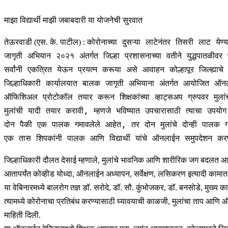
माझा विद्यार्थी माझी जबाबदारी या योजनेची सुरवात
कोरोनाच्या दुसऱ्या लाटेनंतर तिसरी लाट येण
तेऊरवाडी (एस. के. पाटील) :
जागृती अभियान २०२१ अंतर्गत जिल्हा प्रशासनाच्या वतीने युद्धपातळीवर
सर्वांनी एकत्रित येऊन प्रयत्न करूया असे आवाहन कोल्हापूर जिल्ह्य
जिल्हाधिकारी कार्यालयात बालक जागृती अभियाना अंतर्गत आयोजित ऑनला
ऑफिशिअल प्रोटोकॉल तयार करून शिक्षकांच्या व्हाट्सअप ग्रुपवर मुलांच
मुलांची यादी तयार करावी, म्हणजे भविष्यात उपचारासाठी त्याचा उपयोग ह
दोन पैकी एक पालक गमावलेले आहेत, तर दोन मुलांचे दोन्ही पालक गम
एक तास शिपकांनी पालक आणि विद्यार्थी यांचे ऑनलाईन समुपदेशन करण
जिल्हाधिकारी दौलत देसाई म्हणाले, मुलांचे भावनिक आणि शारीरिक जग बदलत आहे. त्
आतापर्यंत कोव्हीड योध्दा, ऑनलाईन अध्यापन, सर्वेक्षण, लसिकरण इत्यादी कामात
या वेबिनारमध्ये बालरोग तज्ञ डॉ. सरोदे, डॉ. सौ. कुंभोजकर, डॉ. बनसोडे, मुख्य
त्यामध्ये कोरोनाचा प्रतिबंध करण्यासाठी घ्यावयाची काळजी, मुलांचा ताप आणि
माहिती दिली.