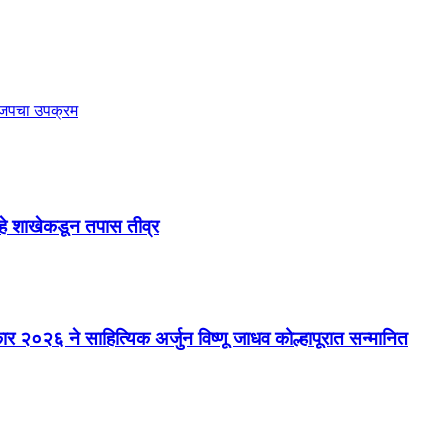
भाजपचा उपक्रम
्हे शाखेकडून तपास तीव्र
कार २०२६ ने साहित्यिक अर्जुन विष्णू जाधव कोल्हापूरात सन्मानित