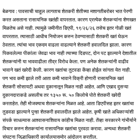
बेळगाव : पावसाची चाहूल लागताच शेतकरी शेतीच्या मशागतीबरोबर भात पेरणी
करत असताना रासायनिक खतंही वापरतात. कारण प्रत्येक शेतकऱ्यांना शेणखत
मिळतेच असे नाही. त्यामुळे जमीनीत डिएपी, १९/२६/२६ तसेच इतर गोळी खतं
वापरतात. त्यासाठी आधीच नियोजन करुन ठेवण्यासाठी शेतकरी खतं घेऊन
ठेवतात. त्यांचा भाव एकदम वाढला वाढल्याने शेतकरी हवालदिल झाला. कारण
पिकवलेल्या पीकांला जेवढा भाव नाही त्याच्या दिडपट, दोन पट झाल्याने देशातील
शेतकऱ्यांनी या भाववाढीला तीव्र विरोध केला. पण अनेक शेतकऱ्यांनी वाढीव
भावाने खतं खरेदी केली. कारण खतांचा तुटवडा केंव्हा होईल सांगता येत नाही.
पण भाव कमी झाले तरी आता कमी भावाने विक्री होणारी रासायनिक खतं
शेतकरी सोसायटी अथवा दुकानातून मिळत नाही आहेत. आणि एखाद दुसऱ्या
दुकानदाराकडे असलीच तर १३५० रू. ५० किलोचे पोते शेतकरी खरेदी
करताहेत. तेही मोजक्याच शेतकऱ्यांना मिळत आहे. आता डिएपीसह इतर खतांचा
तुडवडा झाल्याने पुन्हा शेतकरी हवालदील झाले आहेत. कृषी खाते अधिकाऱ्यांशी
संपर्क साधल्यास आश्वासनाशिवाय कांहीच मिळत नाही. तेंव्हा सरकारने गांभीर्याने
विचार करुन शेतकऱ्यांना रासायनिक खतांचा पुरवठा करावा. अन्यथा शेतकरी
संघटना जिल्हाधिकारी कार्यालयासमोर आंदोलन करतील.