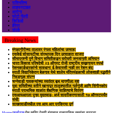
राशिभविष्य
लाइफस्टाइल
आरोग्य
फोटो गॅलरी
व्हिडिओ
ईपेपर
संपर्क
Breaking News
मंगळागौरीच्या तालावर रंगला महिलांचा उत्साह!
एसकेई सोसायटीचा संस्थापक दिन उत्साहात साजरा
सीमाप्रश्नी पुणे विभाग समितीकडून घरोघरी जनजागृती अभियान
भारत विकास परिषदेची २३ ऑगस्ट रोजी राष्ट्रीय समूहगायन स्पर्धा
रेशनकार्डधारकांनो सावधान! ई-केवायसी नाही तर रेशन बंद!
मराठी विद्यानिकेतन बेळगाव येथे शालेय मंत्रिमंडळाची लोकशाही पद्धतीने
निवडणूक संपन्न
चन्नेवाडी गावकऱ्यांच्या स्वतंत्र बूथ मागणीला यश
युवा समितीच्या वतीने खानापूर तालुक्यातील गर्लगुंजी आणि सिंगीनकोप
मराठी प्राथमिक शाळांत शैक्षणिक साहित्याचे वितरण
एसआयआरला पुन्हा मुदतवाढ; अर्ज सादरीकरणासाठी १७ ऑगस्टपर्यंत
संधी!
साखरवाडीमधील एस आय आर प्रक्रिया पूर्ण
Home
/
कर्नाटक
/
ऐन खरिप पेरणी हंगामात रासायनिक खतांचा तुटवडा