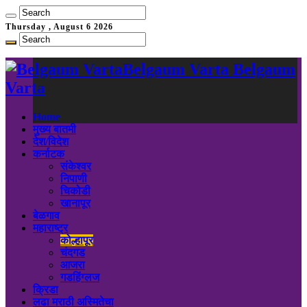
Thursday , August 6 2026
Belgaum Varta Belgaum
Varta
Home
मुख्य बातमी
देश/विदेश
कर्नाटक
संकेश्वर
निपाणी
चिकोडी
खानापूर
बेळगाव
महाराष्ट्र
कोल्हापूर
चंदगड
आजरा
गडहिंग्लज
क्रिडा
लढा मराठी अस्मितेचा