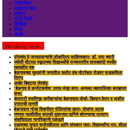
राशिभविष्य
लाइफस्टाइल
आरोग्य
फोटो गॅलरी
व्हिडिओ
ईपेपर
संपर्क
Breaking News
प्रेमचंद हे जनसामान्यांचे लोकप्रिय साहित्यकार; डॉ. रुपा च्यारी
ज्योती सेंट्रल स्कूलच्या विद्यार्थ्यांचे राज्यस्तरीय तायक्वांदो स्पर्धेत
घवघवीत यश
बेळगावच्या युवकांनी जगातील सर्वात उंच मोटरेबल रोडवर फडकविला
तिरंगा
अखेर बिबट्या जेरबंद!
‘बेळगाव हे कर्नाटकचेच’ ठराव मंजूर करा; अन्यथा महापालिका बरखास्त
करू!
कंत्राटी वसतिगृह कर्मचाऱ्यांचा बेळगावात मोर्चा; किमान वेतन व थकीत
पगाराची मागणी
बेळगावात गांजा विक्रीवर पोलिसांचा छापा; दोघांना अटक
गणपत गल्लीतील सराफी दुकानात दागिने चोरण्याचा प्रयत्न;
संशयिताला नागरिकांनी पकडले
एआयच्या युगात सर्जनशीलता आणि संस्कार जपा; विद्यार्थ्यांना प्रा. शीला