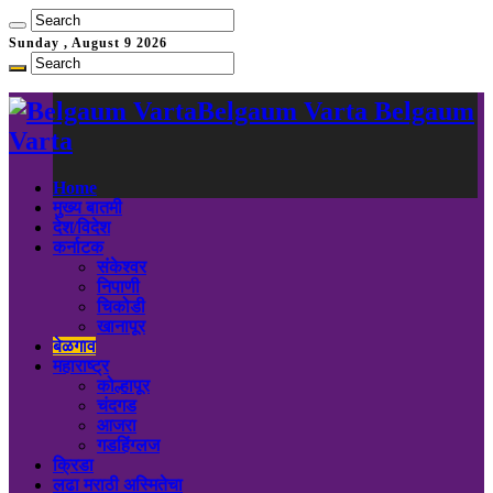
Sunday , August 9 2026
Belgaum Varta Belgaum
Varta
Home
मुख्य बातमी
देश/विदेश
कर्नाटक
संकेश्वर
निपाणी
चिकोडी
खानापूर
बेळगाव
महाराष्ट्र
कोल्हापूर
चंदगड
आजरा
गडहिंग्लज
क्रिडा
लढा मराठी अस्मितेचा