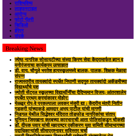
राशिभविष्य
लाइफस्टाइल
आरोग्य
फोटो गॅलरी
व्हिडिओ
ईपेपर
संपर्क
Breaking News
ज्येष्ठ नागरिक सोसायटीच्या संध्या किरण सेवा केंद्रामार्फत ज्ञान व
मनोरंजनाचा कार्यक्रम उत्साहात
डी. वाय. चौगुले भरतेश हायस्कूलमध्ये बालक- पालक- शिक्षक मेळावा
संपन्न
राज्यस्तरीय तायक्वांदो स्पर्धेत निपाणी सद्गुरु तायक्वांदो अकॅडमीच्या
विद्यार्थ्यांचे यश
ज्योती सेंट्रल स्कूलच्या विद्यार्थीनींचा दैदिप्यमान विजय; आंतरशालेय
स्पर्धेत प्रथम क्रमांकावर मोहोर!
येळ्ळूर रोप-वे प्रकल्पाला लवकर मंजुरी द्या : केंद्रीय मंत्री नितीन
गडकरी यांच्याकडे आमदार अभय पाटील यांची मागणी
निडगल येथील सिद्धेश्वर मंदिरात तोडफोड नागरिकांचा संताप
युनियन जिमखाना क्लबच्या कारभाराची आता पोलिसांकडून चौकशी
डॉ. दीपक पवार यांची महाराष्ट्र एकीकरण युवा समिती सीमाभागच्या
पदाधिकाऱ्यांशी सीमाप्रश्नावर सविस्तर चर्चा