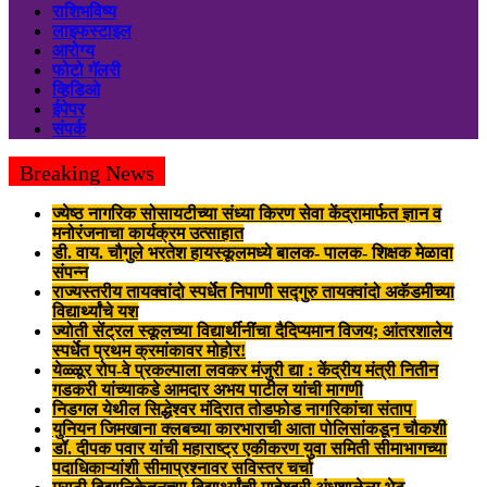
राशिभविष्य
लाइफस्टाइल
आरोग्य
फोटो गॅलरी
व्हिडिओ
ईपेपर
संपर्क
Breaking News
ज्येष्ठ नागरिक सोसायटीच्या संध्या किरण सेवा केंद्रामार्फत ज्ञान व
मनोरंजनाचा कार्यक्रम उत्साहात
डी. वाय. चौगुले भरतेश हायस्कूलमध्ये बालक- पालक- शिक्षक मेळावा
संपन्न
राज्यस्तरीय तायक्वांदो स्पर्धेत निपाणी सद्गुरु तायक्वांदो अकॅडमीच्या
विद्यार्थ्यांचे यश
ज्योती सेंट्रल स्कूलच्या विद्यार्थीनींचा दैदिप्यमान विजय; आंतरशालेय
स्पर्धेत प्रथम क्रमांकावर मोहोर!
येळ्ळूर रोप-वे प्रकल्पाला लवकर मंजुरी द्या : केंद्रीय मंत्री नितीन
गडकरी यांच्याकडे आमदार अभय पाटील यांची मागणी
निडगल येथील सिद्धेश्वर मंदिरात तोडफोड नागरिकांचा संताप
युनियन जिमखाना क्लबच्या कारभाराची आता पोलिसांकडून चौकशी
डॉ. दीपक पवार यांची महाराष्ट्र एकीकरण युवा समिती सीमाभागच्या
पदाधिकाऱ्यांशी सीमाप्रश्नावर सविस्तर चर्चा