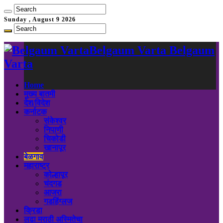
Sunday , August 9 2026
Belgaum Varta Belgaum
Varta
Home
मुख्य बातमी
देश/विदेश
कर्नाटक
संकेश्वर
निपाणी
चिकोडी
खानापूर
बेळगाव
महाराष्ट्र
कोल्हापूर
चंदगड
आजरा
गडहिंग्लज
क्रिडा
लढा मराठी अस्मितेचा