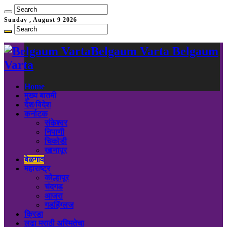
Sunday , August 9 2026
Belgaum Varta Belgaum
Varta
Home
मुख्य बातमी
देश/विदेश
कर्नाटक
संकेश्वर
निपाणी
चिकोडी
खानापूर
बेळगाव
महाराष्ट्र
कोल्हापूर
चंदगड
आजरा
गडहिंग्लज
क्रिडा
लढा मराठी अस्मितेचा