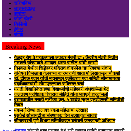
राशिभविष्य
लाइफस्टाइल
आरोग्य
फोटो गॅलरी
व्हिडिओ
ईपेपर
संपर्क
Breaking News
येळ्ळूर रोप-वे प्रकल्पाला लवकर मंजुरी द्या : केंद्रीय मंत्री नितीन
गडकरी यांच्याकडे आमदार अभय पाटील यांची मागणी
निडगल येथील सिद्धेश्वर मंदिरात तोडफोड नागरिकांचा संताप
युनियन जिमखाना क्लबच्या कारभाराची आता पोलिसांकडून चौकशी
डॉ. दीपक पवार यांची महाराष्ट्र एकीकरण युवा समिती सीमाभागच्या
पदाधिकाऱ्यांशी सीमाप्रश्नावर सविस्तर चर्चा
मराठी विद्यानिकेतनच्या विद्यार्थ्यांची माहेश्वरी अंधशाळेला भेट
जलतरण प्रशिक्षक शिवराज मोहिते यांना भावपूर्ण श्रद्धांजली
वडगावातील मराठी मुलींच्या क्र. ५ शाळेत नूतन एसडीएमसी समितीची
निवड
मंगळागौरीच्या तालावर रंगला महिलांचा उत्साह!
एसकेई सोसायटीचा संस्थापक दिन उत्साहात साजरा
सीमाप्रश्नी पुणे विभाग समितीकडून घरोघरी जनजागृती अभियान
Home
/
बेळगाव
/
संभाजी नगर वडगाव येथे श्री हनुमान जयंती उत्साहात साजरी