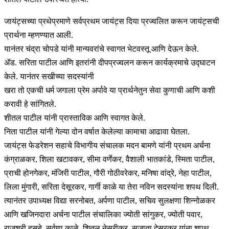
जायंट्सच्या प्रथेप्रमाणे सर्वप्रथम जायंट्स दिया प्रज्वलित करून जायंट्सची
प्रार्थना म्हणण्यात आली.
यानंतर चंद्रा चोपडे यांनी मान्यवरांचे स्वागत भेटवस्तू आणि देऊन केले.
ॲड. सरिता पाटील आणि इतरांनी दीपप्रज्वलन करून कार्यक्रमाचे उद्घाटन
केले. यानंतर सखीच्या सदस्यांनी
खरा तो एकची धर्म जगाला प्रेम अर्पावे या प्रार्थनेतुन सेवा कुणाची आणि कशी
करावी हे सांगितले.
शीतल पाटील यांनी प्रास्ताविक आणि स्वागत केले.
निता पाटील यांनी गेल्या दोन वर्षात केलेल्या कामाचा आढावा घेतला.
जायंट्स फेडरेशन सहाचे विभागीय संचालक मदन बामणे यांनी प्रथम अर्चना
कंग्राळकर, शिला खटावकर, सीमा वर्णेकर, वैशाली भातकांडे, स्मिता पाटील,
प्राची होनगेकर, मंजिरी पाटील, गौरी गोठीवरेकर, मनिषा वांद्रे, नेहा पाटील,
लिला मुंगारी, सरिता देसूरकर, गार्गी काळे या तेरा नविन सदस्यांना शपथ दिली.
त्यानंतर उपाध्यक्ष विद्या सरनोबत, अर्पणा पाटील, सचिव सुलक्षणा शिन्नोळकर
आणि खजिनदारा अर्चना पाटील संचालिका ज्योती सांगुकर, ज्योती पवार,
राजश्री हसबे, सुर्वणा काळे, शितल नेसरीकर, सुजाता देसूरकर यांना शपथ