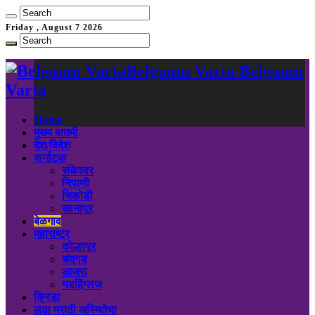
Friday , August 7 2026
Belgaum Varta Belgaum
Varta
Home
मुख्य बातमी
देश/विदेश
कर्नाटक
संकेश्वर
निपाणी
चिकोडी
खानापूर
बेळगाव
महाराष्ट्र
कोल्हापूर
चंदगड
आजरा
गडहिंग्लज
क्रिडा
लढा मराठी अस्मितेचा