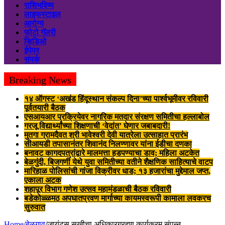
राशिभविष्य
लाइफस्टाइल
आरोग्य
फोटो गॅलरी
व्हिडिओ
ईपेपर
संपर्क
Breaking News
१४ ऑगस्ट ‘अखंड हिंदूस्थान संकल्प दिना’च्या पार्श्वभूमीवर रविवारी
पूर्वतयारी बैठक
एसआयआर प्रक्रियेवर नागरिक मतदार संरक्षण समितीचा हल्लाबोल
गरजू विद्यार्थ्यांच्या शिक्षणाची ‘वेदांत’ घेणार जबाबदारी!
मुतगा ग्रामदैवत श्री भावेश्वरी देवी यात्रेला उत्साहात प्रारंभ
सीआयडी तपासानंतर शिवानंद निलण्णावर यांना ईडीचा दणका
बनावट कागदपत्रांद्वारे मालमत्ता हडपण्याचा डाव; महिला अटकेत
बेळगुंदी, बिजगर्णी येथे युवा समितीच्या वतीने शैक्षणिक साहित्याचे वाटप
मारिहाळ पोलिसांची गांजा विक्रीवर धाड; १३ हजारांचा मुद्देमाल जप्त,
एकाला अटक
शहापूर विभाग गणेश उत्सव महामंडळाची बैठक रविवारी
बडेकोळ्ळमठ अपघातप्रवण मार्गाच्या कायमस्वरूपी कामाला लवकरच
सुरुवात
Home
/
बेळगाव
/
जायंट्स सखीचा अधिकारग्रहण कार्यक्रम संपन्न