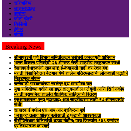
राशिभविष्य
लाइफस्टाइल
आरोग्य
फोटो गॅलरी
व्हिडिओ
ईपेपर
संपर्क
Breaking News
सीमाप्रश्नी पुणे विभाग समितीकडून घरोघरी जनजागृती अभियान
भारत विकास परिषदेची २३ ऑगस्ट रोजी राष्ट्रीय समूहगायन स्पर्धा
रेशनकार्डधारकांनो सावधान! ई-केवायसी नाही तर रेशन बंद!
मराठी विद्यानिकेतन बेळगाव येथे शालेय मंत्रिमंडळाची लोकशाही पद्धतीने
निवडणूक संपन्न
चन्नेवाडी गावकऱ्यांच्या स्वतंत्र बूथ मागणीला यश
युवा समितीच्या वतीने खानापूर तालुक्यातील गर्लगुंजी आणि सिंगीनकोप
मराठी प्राथमिक शाळांत शैक्षणिक साहित्याचे वितरण
एसआयआरला पुन्हा मुदतवाढ; अर्ज सादरीकरणासाठी १७ ऑगस्टपर्यंत
संधी!
साखरवाडीमधील एस आय आर प्रक्रिया पूर्ण
‘जवाहर’ तलाव ओव्हर फ्लोसाठी ४ फुटाची आवश्यकता
रौडींविरोधात पोलिसांची धडक मोहीम; पाच जिल्ह्यांत १४८ जणांवर
प्रतिबंधात्मक कारवाई