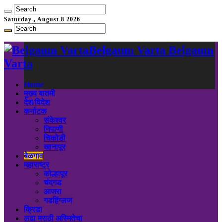
Saturday , August 8 2026
Belgaum Varta Belgaum
Varta
Home
मुख्य बातमी
देश/विदेश
कर्नाटक
संकेश्वर
निपाणी
चिकोडी
खानापूर
बेळगाव
महाराष्ट्र
कोल्हापूर
चंदगड
आजरा
गडहिंग्लज
क्रिडा
लढा मराठी अस्मितेचा