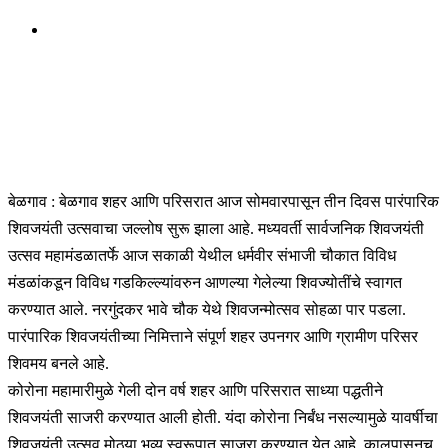
बेळगाव : बेळगाव शहर आणि परिसरात आज सोमवारपासून तीन दिवस पारंपारिक
शिवजयंती उत्सवाचा जल्लोष सुरू झाला आहे. मध्यवर्ती सार्वजनिक शिवजयंती
उत्सव महामंडळातर्फे आज सकाळी येथील धर्मवीर संभाजी चौकात विविध
मंडळांकडून विविध गडकिल्ल्यांवरुन आणल्या गेलेल्या शिवज्योतींचे स्वागत
करण्यात आले. नरगुंदकर भावे चौक येथे शिवजन्मोत्सव सोहळा पार पडला.
पारंपारिक शिवजयंतीच्या निमित्ताने संपूर्ण शहर उपनगर आणि ग्रामीण परिसर
शिवमय बनले आहे.
कोरोना महामारीमुळे गेली दोन वर्ष शहर आणि परिसरात साध्या पद्धतीने
शिवजयंती साजरी करण्यात आली होती. यंदा कोरोना निर्बंध नसल्यामुळे यावर्षीचा
शिवजयंती उत्सव मोठ्या भव्य स्वरूपात साजरा करण्यात येत आहे. कालपासूनच