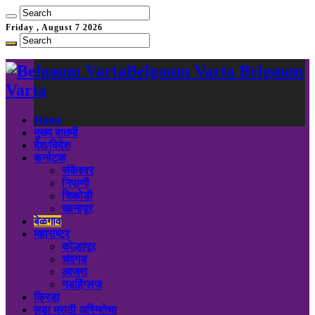
Friday , August 7 2026
Belgaum Varta Belgaum
Varta
Home
मुख्य बातमी
देश/विदेश
कर्नाटक
संकेश्वर
निपाणी
चिकोडी
खानापूर
बेळगाव
महाराष्ट्र
कोल्हापूर
चंदगड
आजरा
गडहिंग्लज
क्रिडा
लढा मराठी अस्मितेचा