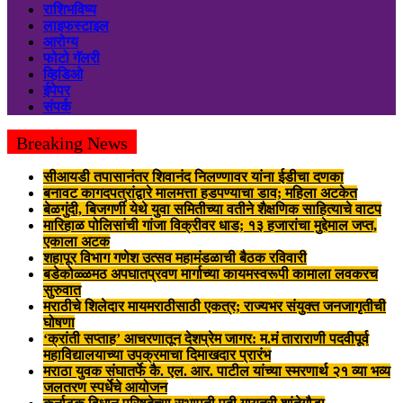
राशिभविष्य
लाइफस्टाइल
आरोग्य
फोटो गॅलरी
व्हिडिओ
ईपेपर
संपर्क
Breaking News
सीआयडी तपासानंतर शिवानंद निलण्णावर यांना ईडीचा दणका
बनावट कागदपत्रांद्वारे मालमत्ता हडपण्याचा डाव; महिला अटकेत
बेळगुंदी, बिजगर्णी येथे युवा समितीच्या वतीने शैक्षणिक साहित्याचे वाटप
मारिहाळ पोलिसांची गांजा विक्रीवर धाड; १३ हजारांचा मुद्देमाल जप्त,
एकाला अटक
शहापूर विभाग गणेश उत्सव महामंडळाची बैठक रविवारी
बडेकोळ्ळमठ अपघातप्रवण मार्गाच्या कायमस्वरूपी कामाला लवकरच
सुरुवात
मराठीचे शिलेदार मायमराठीसाठी एकत्र; राज्यभर संयुक्त जनजागृतीची
घोषणा
‘क्रांती सप्ताह’ आचरणातून देशप्रेम जागर: म.मं ताराराणी पदवीपूर्व
महाविद्यालयाच्या उपक्रमाचा दिमाखदार प्रारंभ
मराठा युवक संघातर्फे कै. एल. आर. पाटील यांच्या स्मरणार्थ २१ व्या भव्य
जलतरण स्पर्धेचे आयोजन