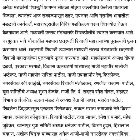
अनेक मंडळांनी शिवमूर्ती आगमन सोहळा मोठ्या जल्लोषात केलेला पाहायला
मिळाला. त्यानंतर आज सकाळपासून शहर, उपनगर आणि ग्रामीण भागातील
मंडळाचे कार्यकर्ते, महाराष्ट्रातील विविध गडकिल्ल्यांवरुन शिवज्योत घेऊन
बेळगावात आले. मध्यवर्ती उत्सव मंडळातर्फे शिवज्योतीचे स्वागत करण्यात आले.
नरगुंदकर भावे चौकातील मंडपात छत्रपती शिवाजी महाराजांच्या पुतळ्याचे पूजन
करण्यात आले. छत्रपती शिवाजी उद्यानात मध्यवर्ती उत्सव मंडळातर्फे छत्रपती
शिवाजी महाराजांच्या पुतळ्याचे पूजन करण्यात आले. महामंडळाचे अध्यक्ष दीपक
दळवी, प्रकाश मरगाळे, विकास कलघटगी यांच्यासह माजी महापौर मालोजी
अष्टेकर, माजी महापौर सरिता पाटील, माजी उपमहापौर रेणू किल्लेकर,
नगरसेवक रवी साळुंखे, नगरसेवक शिवाजी मंडोळकर, रणजीत चव्हाण- पाटील,
युवा समितीचे अध्यक्ष शुभम शेळके, माजी जि. पं. सदस्य रमेश गोरल, शहापूर
विभाग सार्वजनिक उत्सव मंडळाचे अध्यक्ष नेताजी जाधव, महादेव पाटील,
शिवसेना जिल्हाप्रमुख प्रकाश शिरोळकर, सकल मराठा समाजाचे नेते किरण
जाधव, रमाकांत कोंडुसकर, शिवानी पाटील, दत्ता जाधव, रमेश रायजादे, महेश
जुवेकर, खानापूर युवा समिती अध्यक्ष धनंजय पाटील, किरण हुद्दार, हिरालाल
चव्हाण, अशोक चिंडक यांच्यासह अनेक आजी-माजी नगरसेवक नगरसेविका,