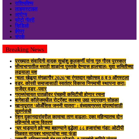
राशिभविष्य
लाइफस्टाइल
आरोग्य
फोटो गॅलरी
व्हिडिओ
ईपेपर
संपर्क
Breaking News
प्रख्यात संवादिनी वादक सुधांशु कुलकर्णी यांना गुरु गौरव पुरस्कार
सीमाभागातील मराठी शाळांना पुस्तके देण्यास हालचाल; युवा समितीच्या
लढ्याला यश
‘चला खेळूया मंगळागौर 2026’चा रंगतदार महोत्सव 8 व 9 ऑगस्टला
वडर, कोरवी समाजासाठी स्वतंत्र विकास निगमाची स्थापना करा;
राजेंद्र वडर -पवार
ग्रामपंचायत पातळीवर पंचहमी कमिटीची होणार रचना
बागेवाडी कॉलेजमधील रोट्रॅक्ट क्लबचा उद्या पदग्रहण सोहळा
खानापूरात ‘ओअँसिस जननी यात्रा’ : वंध्यत्वग्रस्त दांपत्यांसाठी
सुवर्णसंधी
रेशन दुकानदारांवरील कामाचा ताण वाढला; एका महिन्यातच दोन
महिन्यांचे धान्य वितरण
‘घर भाड्याने हवे’च्या बहाण्याने वृद्धेला ८८ हजारांचा गंडा! ओटीपी
मिळवत सायबर भामट्यांचा नवा फंडा