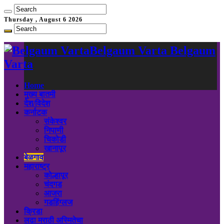
Thursday , August 6 2026
Belgaum Varta Belgaum
Varta
Home
मुख्य बातमी
देश/विदेश
कर्नाटक
संकेश्वर
निपाणी
चिकोडी
खानापूर
बेळगाव
महाराष्ट्र
कोल्हापूर
चंदगड
आजरा
गडहिंग्लज
क्रिडा
लढा मराठी अस्मितेचा