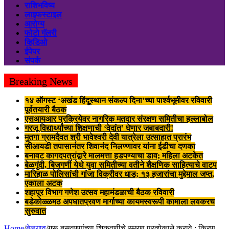
राशिभविष्य
लाइफस्टाइल
आरोग्य
फोटो गॅलरी
व्हिडिओ
ईपेपर
संपर्क
Breaking News
१४ ऑगस्ट ‘अखंड हिंदूस्थान संकल्प दिना’च्या पार्श्वभूमीवर रविवारी
पूर्वतयारी बैठक
एसआयआर प्रक्रियेवर नागरिक मतदार संरक्षण समितीचा हल्लाबोल
गरजू विद्यार्थ्यांच्या शिक्षणाची ‘वेदांत’ घेणार जबाबदारी!
मुतगा ग्रामदैवत श्री भावेश्वरी देवी यात्रेला उत्साहात प्रारंभ
सीआयडी तपासानंतर शिवानंद निलण्णावर यांना ईडीचा दणका
बनावट कागदपत्रांद्वारे मालमत्ता हडपण्याचा डाव; महिला अटकेत
बेळगुंदी, बिजगर्णी येथे युवा समितीच्या वतीने शैक्षणिक साहित्याचे वाटप
मारिहाळ पोलिसांची गांजा विक्रीवर धाड; १३ हजारांचा मुद्देमाल जप्त,
एकाला अटक
शहापूर विभाग गणेश उत्सव महामंडळाची बैठक रविवारी
बडेकोळ्ळमठ अपघातप्रवण मार्गाच्या कायमस्वरूपी कामाला लवकरच
सुरुवात
Home
/
बेळगाव
/
गुरू बसवण्णांच्या शिकवणीचे स्मरण प्रत्येकाने करावे : किरण