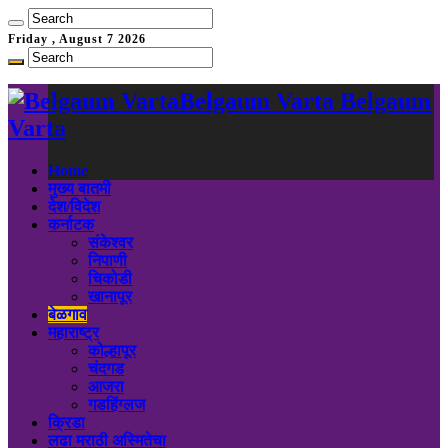
Friday , August 7 2026
Belgaum Varta Belgaum
Varta
Home
मुख्य बातमी
देश/विदेश
कर्नाटक
संकेश्वर
निपाणी
चिकोडी
खानापूर
बेळगाव
महाराष्ट्र
कोल्हापूर
चंदगड
आजरा
गडहिंग्लज
क्रिडा
लढा मराठी अस्मितेचा