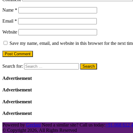
Name
*
Email
*
Website
Save my name, email, and website in this browser for the next ti
Search for:
Advertisement
Advertisement
Advertisement
Advertisement
Powered by
Geelani
Need a similar site? Call us today:
+91-968 612 
© Copyright 2026, All Rights Reserved