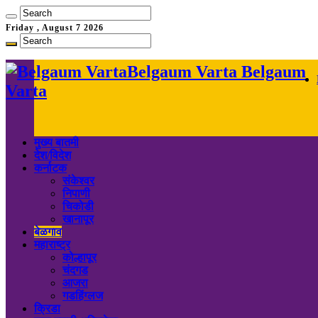
Friday , August 7 2026
Belgaum Varta Belgaum
Varta
मुख्य बातमी
देश/विदेश
कर्नाटक
संकेश्वर
निपाणी
चिकोडी
खानापूर
बेळगाव
महाराष्ट्र
कोल्हापूर
चंदगड
आजरा
गडहिंग्लज
क्रिडा