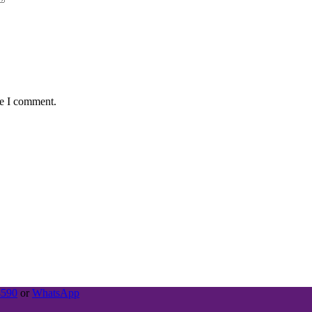
me I comment.
4590
or
WhatsApp