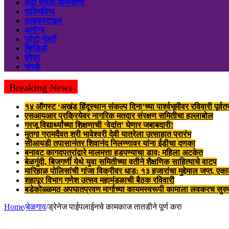
लढा मराठी अस्मितेचा
राशिभविष्य
लाइफस्टाइल
आरोग्य
फोटो गॅलरी
व्हिडिओ
ईपेपर
संपर्क
Breaking News
१४ ऑगस्ट ‘अखंड हिंदूस्थान संकल्प दिना’च्या पार्श्वभूमीवर रविवारी पूर्व
एसआयआर प्रक्रियेवर नागरिक मतदार संरक्षण समितीचा हल्लाबोल
गरजू विद्यार्थ्यांच्या शिक्षणाची ‘वेदांत’ घेणार जबाबदारी!
मुतगा ग्रामदैवत श्री भावेश्वरी देवी यात्रेला उत्साहात प्रारंभ
सीआयडी तपासानंतर शिवानंद निलण्णावर यांना ईडीचा दणका
बनावट कागदपत्रांद्वारे मालमत्ता हडपण्याचा डाव; महिला अटकेत
बेळगुंदी, बिजगर्णी येथे युवा समितीच्या वतीने शैक्षणिक साहित्याचे वाटप
मारिहाळ पोलिसांची गांजा विक्रीवर धाड; १३ हजारांचा मुद्देमाल जप्त, 
शहापूर विभाग गणेश उत्सव महामंडळाची बैठक रविवारी
बडेकोळ्ळमठ अपघातप्रवण मार्गाच्या कायमस्वरूपी कामाला लवकरच सुरु
Home
/
बेळगाव
/
ड्रेनेज पाईपलाईनचे कामकाज तातडीने पूर्ण करा