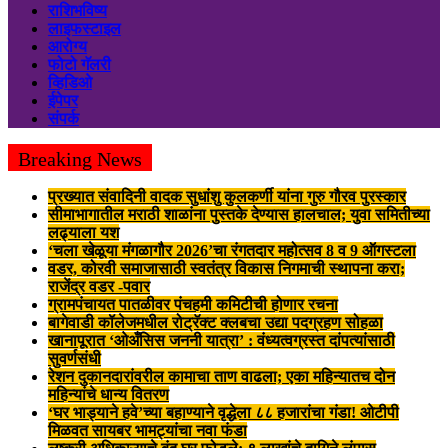
राशिभविष्य
लाइफस्टाइल
आरोग्य
फोटो गॅलरी
व्हिडिओ
ईपेपर
संपर्क
Breaking News
प्रख्यात संवादिनी वादक सुधांशु कुलकर्णी यांना गुरु गौरव पुरस्कार
सीमाभागातील मराठी शाळांना पुस्तके देण्यास हालचाल; युवा समितीच्या
लढ्याला यश
‘चला खेळूया मंगळागौर 2026’चा रंगतदार महोत्सव 8 व 9 ऑगस्टला
वडर, कोरवी समाजासाठी स्वतंत्र विकास निगमाची स्थापना करा;
राजेंद्र वडर -पवार
ग्रामपंचायत पातळीवर पंचहमी कमिटीची होणार रचना
बागेवाडी कॉलेजमधील रोट्रॅक्ट क्लबचा उद्या पदग्रहण सोहळा
खानापूरात ‘ओअँसिस जननी यात्रा’ : वंध्यत्वग्रस्त दांपत्यांसाठी
सुवर्णसंधी
रेशन दुकानदारांवरील कामाचा ताण वाढला; एका महिन्यातच दोन
महिन्यांचे धान्य वितरण
‘घर भाड्याने हवे’च्या बहाण्याने वृद्धेला ८८ हजारांचा गंडा! ओटीपी
मिळवत सायबर भामट्यांचा नवा फंडा