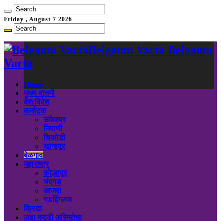
Friday , August 7 2026
Belgaum Varta Belgaum
Varta
Home
मुख्य बातमी
देश/विदेश
कर्नाटक
संकेश्वर
निपाणी
चिकोडी
खानापूर
बेळगाव
महाराष्ट्र
कोल्हापूर
चंदगड
आजरा
गडहिंग्लज
क्रिडा
लढा मराठी अस्मितेचा