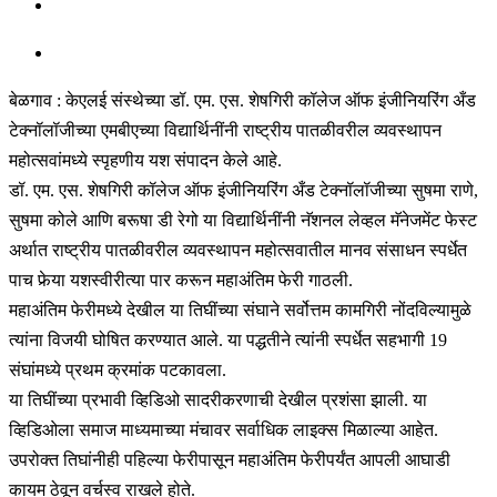
बेळगाव : केएलई संस्थेच्या डॉ. एम. एस. शेषगिरी कॉलेज ऑफ इंजीनियरिंग अँड
टेक्नॉलॉजीच्या एमबीएच्या विद्यार्थिनींनी राष्ट्रीय पातळीवरील व्यवस्थापन
महोत्सवांमध्ये स्पृहणीय यश संपादन केले आहे.
डॉ. एम. एस. शेषगिरी कॉलेज ऑफ इंजीनियरिंग अँड टेक्नॉलॉजीच्या सुषमा राणे,
सुषमा कोले आणि बरूषा डी रेगो या विद्यार्थिनींनी नॅशनल लेव्हल मॅनेजमेंट फेस्ट
अर्थात राष्ट्रीय पातळीवरील व्यवस्थापन महोत्सवातील मानव संसाधन स्पर्धेत
पाच फेर्‍या यशस्वीरीत्या पार करून महाअंतिम फेरी गाठली.
महाअंतिम फेरीमध्ये देखील या तिघींच्या संघाने सर्वोत्तम कामगिरी नोंदविल्यामुळे
त्यांना विजयी घोषित करण्यात आले. या पद्धतीने त्यांनी स्पर्धेत सहभागी 19
संघांमध्ये प्रथम क्रमांक पटकावला.
या तिघींच्या प्रभावी व्हिडिओ सादरीकरणाची देखील प्रशंसा झाली. या
व्हिडिओला समाज माध्यमाच्या मंचावर सर्वाधिक लाइक्स मिळाल्या आहेत.
उपरोक्त तिघांनीही पहिल्या फेरीपासून महाअंतिम फेरीपर्यंत आपली आघाडी
कायम ठेवून वर्चस्व राखले होते.