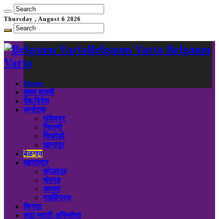
Thursday , August 6 2026
Belgaum Varta Belgaum
Varta
Home
मुख्य बातमी
देश/विदेश
कर्नाटक
संकेश्वर
निपाणी
चिकोडी
खानापूर
बेळगाव
महाराष्ट्र
कोल्हापूर
चंदगड
आजरा
गडहिंग्लज
क्रिडा
लढा मराठी अस्मितेचा