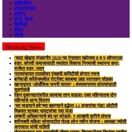
राशिभविष्य
लाइफस्टाइल
आरोग्य
फोटो गॅलरी
व्हिडिओ
ईपेपर
संपर्क
Breaking News
‘चला खेळूया मंगळागौर 2026’चा रंगतदार महोत्सव 8 व 9 ऑगस्टला
वडर, कोरवी समाजासाठी स्वतंत्र विकास निगमाची स्थापना करा;
राजेंद्र वडर -पवार
ग्रामपंचायत पातळीवर पंचहमी कमिटीची होणार रचना
बागेवाडी कॉलेजमधील रोट्रॅक्ट क्लबचा उद्या पदग्रहण सोहळा
खानापूरात ‘ओअँसिस जननी यात्रा’ : वंध्यत्वग्रस्त दांपत्यांसाठी
सुवर्णसंधी
रेशन दुकानदारांवरील कामाचा ताण वाढला; एका महिन्यातच दोन
महिन्यांचे धान्य वितरण
‘घर भाड्याने हवे’च्या बहाण्याने वृद्धेला ८८ हजारांचा गंडा! ओटीपी
मिळवत सायबर भामट्यांचा नवा फंडा
लष्करी अधिकाऱ्याचे बंद घर फोडले; ९ लाखांचे दागिने लंपास
श्रीभक्ती महिला सोसायटीत गोल्ड लोन नवीन योजना : अध्यक्षा ज्योती
अग्रवाल यांची माहिती