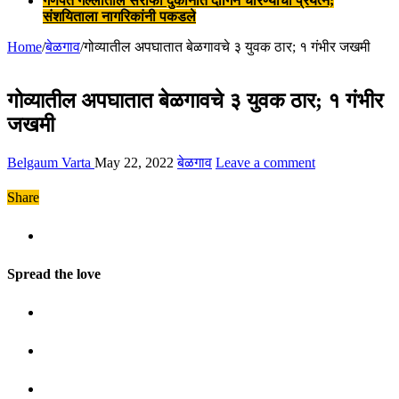
गणपत गल्लीतील सराफी दुकानात दागिने चोरण्याचा प्रयत्न;
संशयिताला नागरिकांनी पकडले
Home
/
बेळगाव
/
गोव्यातील अपघातात बेळगावचे ३ युवक ठार; १ गंभीर जखमी
गोव्यातील अपघातात बेळगावचे ३ युवक ठार; १ गंभीर
जखमी
Belgaum Varta
May 22, 2022
बेळगाव
Leave a comment
Share
Spread the love