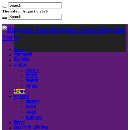
Thursday , August 6 2026
Belgaum Varta Belgaum
Varta
Home
मुख्य बातमी
देश/विदेश
कर्नाटक
संकेश्वर
निपाणी
चिकोडी
खानापूर
बेळगाव
महाराष्ट्र
कोल्हापूर
चंदगड
आजरा
गडहिंग्लज
क्रिडा
लढा मराठी अस्मितेचा