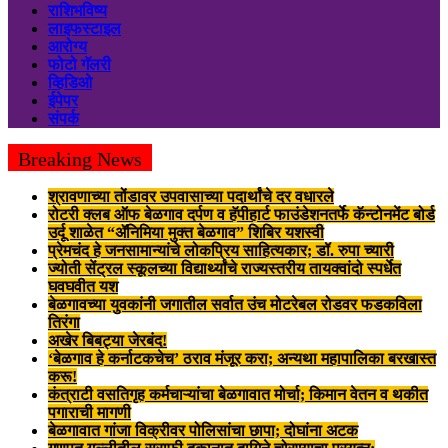
राशिभविष्य
लाइफस्टाइल
आरोग्य
फोटो गॅलरी
व्हिडिओ
ईपेपर
संपर्क
Breaking News
श्रावणाच्या तोंडावर उपवासाच्या पदार्थांचे दर वधारले
रोटरी क्लब ऑफ बेळगाव दर्पण व हॅपीहार्ट फाउंडेशनतर्फे कॅन्टोनमेंट बोर्ड
उर्दू शाळेत “ॲनिमिया मुक्त बेळगाव” शिबिर यशस्वी
प्रेमचंद हे जनसामान्यांचे लोकप्रिय साहित्यकार; डॉ. रुपा च्यारी
ज्योती सेंट्रल स्कूलच्या विद्यार्थ्यांचे राज्यस्तरीय तायक्वांदो स्पर्धेत
घवघवीत यश
बेळगावच्या युवकांनी जगातील सर्वात उंच मोटरेबल रोडवर फडकविला
तिरंगा
अखेर बिबट्या जेरबंद!
‘बेळगाव हे कर्नाटकचेच’ ठराव मंजूर करा; अन्यथा महापालिका बरखास्त
करू!
कंत्राटी वसतिगृह कर्मचाऱ्यांचा बेळगावात मोर्चा; किमान वेतन व थकीत
पगाराची मागणी
बेळगावात गांजा विक्रीवर पोलिसांचा छापा; दोघांना अटक