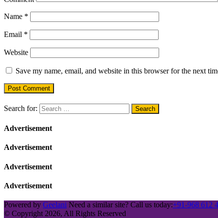
Name
*
Email
*
Website
Save my name, email, and website in this browser for the next ti
Search for:
Advertisement
Advertisement
Advertisement
Advertisement
Powered by
Geelani
Need a similar site? Call us today:
+91-968 612 
© Copyright 2026, All Rights Reserved