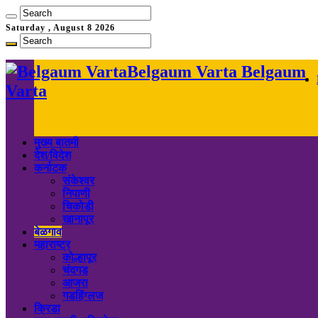
Saturday , August 8 2026
Belgaum Varta Belgaum
Varta
मुख्य बातमी
देश/विदेश
कर्नाटक
संकेश्वर
निपाणी
चिकोडी
खानापूर
बेळगाव
महाराष्ट्र
कोल्हापूर
चंदगड
आजरा
गडहिंग्लज
क्रिडा