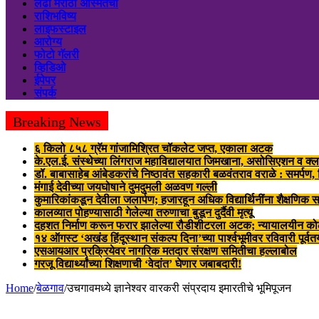
लढा मराठी अस्मितेचा
राशिभविष्य
लाइफस्टाइल
आरोग्य
फोटो गॅलरी
व्हिडिओ
ईपेपर
संपर्क
Breaking News
६ किलो ८५८ ग्रॅम गांजामिश्रित चॉकलेट जप्त, एकाला अटक
के.एल.ई. संस्थेच्या लिंगराज महाविद्यालयात जिमखाना, असोसिएशन व क्ल
डॉ. बाबासाहेब आंबेडकरांचे निष्ठावंत सहकारी बळवंतराव वराळे : समर्पण
मंगाई देवीच्या जयघोषाने दुमदुमली अळवण गल्ली
कुमारिकांकडून देवीला जलार्पण; हजारहून अधिक विद्यार्थिनींना शैक्षणिक स
कालव्यात पोहण्यासाठी गेलेल्या तरुणाचा बुडून दुर्दैवी मृत्यू
दहशत निर्माण करून फरार झालेल्या रौडीशीटरला अटक; न्यायालयीन क
१४ ऑगस्ट ‘अखंड हिंदूस्थान संकल्प दिना’च्या पार्श्वभूमीवर रविवारी पूर्व
एसआयआर प्रक्रियेवर नागरिक मतदार संरक्षण समितीचा हल्लाबोल
गरजू विद्यार्थ्यांच्या शिक्षणाची ‘वेदांत’ घेणार जबाबदारी!
Home
/
बेळगाव
/
उचगावमध्ये ज्ञानेश्वर वारकरी संप्रदाय इमारतीचे भूमिपूजन