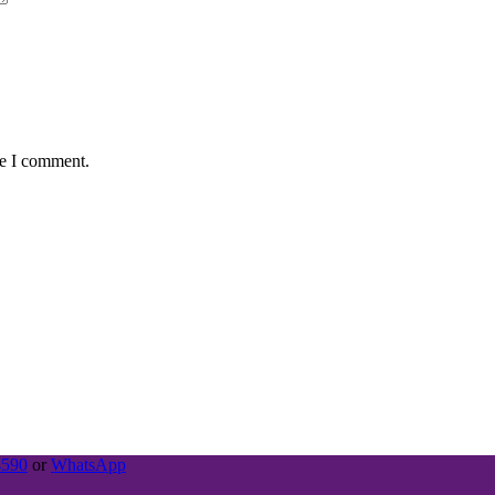
me I comment.
4590
or
WhatsApp