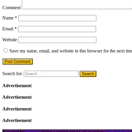
Comment
Name
*
Email
*
Website
Save my name, email, and website in this browser for the next ti
Search for:
Advertisement
Advertisement
Advertisement
Advertisement
Powered by
Geelani
Need a similar site? Call us today:
+91-968 612 