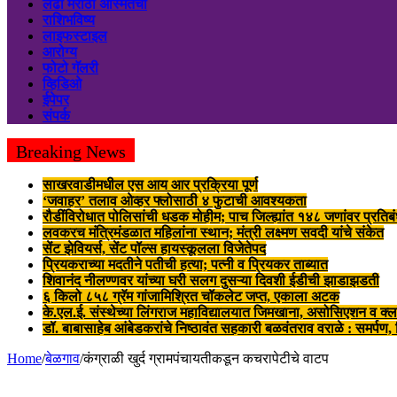
लढा मराठी अस्मितेचा
राशिभविष्य
लाइफस्टाइल
आरोग्य
फोटो गॅलरी
व्हिडिओ
ईपेपर
संपर्क
Breaking News
साखरवाडीमधील एस आय आर प्रक्रिया पूर्ण
‘जवाहर’ तलाव ओव्हर फ्लोसाठी ४ फुटाची आवश्यकता
रौडींविरोधात पोलिसांची धडक मोहीम; पाच जिल्ह्यांत १४८ जणांवर प्रतिब
लवकरच मंत्रिमंडळात महिलांना स्थान; मंत्री लक्ष्मण सवदी यांचे संकेत
सेंट झेवियर्स, सेंट पॉल्स हायस्कूलला विजेतेपद
प्रियकराच्या मदतीने पतीची हत्या; पत्नी व प्रियकर ताब्यात
शिवानंद नीलण्णवर यांच्या घरी सलग दुसऱ्या दिवशी ईडीची झाडाझडती
६ किलो ८५८ ग्रॅम गांजामिश्रित चॉकलेट जप्त, एकाला अटक
के.एल.ई. संस्थेच्या लिंगराज महाविद्यालयात जिमखाना, असोसिएशन व क्ल
डॉ. बाबासाहेब आंबेडकरांचे निष्ठावंत सहकारी बळवंतराव वराळे : समर्पण
Home
/
बेळगाव
/
कंग्राळी खुर्द ग्रामपंचायतीकडून कचरापेटीचे वाटप