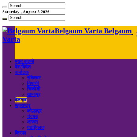
Saturday , August 8 2026
Belgaum Varta Belgaum
Varta
मुख्य बातमी
देश/विदेश
कर्नाटक
संकेश्वर
निपाणी
चिकोडी
खानापूर
बेळगाव
महाराष्ट्र
कोल्हापूर
चंदगड
आजरा
गडहिंग्लज
क्रिडा