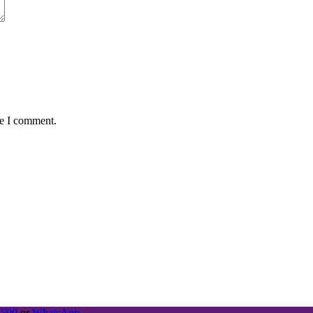
me I comment.
4590
or
WhatsApp