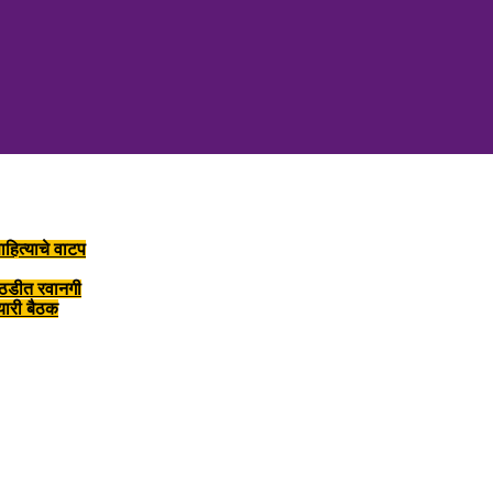
ाहित्याचे वाटप
ोठडीत रवानगी
तयारी बैठक