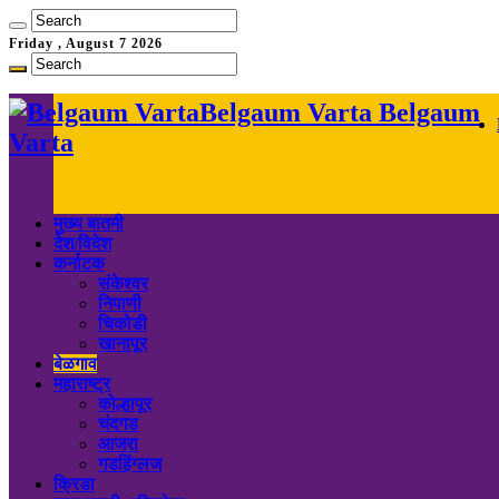
Friday , August 7 2026
Belgaum Varta Belgaum
Varta
मुख्य बातमी
देश/विदेश
कर्नाटक
संकेश्वर
निपाणी
चिकोडी
खानापूर
बेळगाव
महाराष्ट्र
कोल्हापूर
चंदगड
आजरा
गडहिंग्लज
क्रिडा