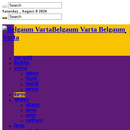
Saturday , August 8 2026
Belgaum Varta Belgaum
Varta
मुख्य बातमी
देश/विदेश
कर्नाटक
संकेश्वर
निपाणी
चिकोडी
खानापूर
बेळगाव
महाराष्ट्र
कोल्हापूर
चंदगड
आजरा
गडहिंग्लज
क्रिडा