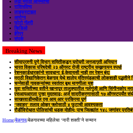
लढा मराठी अस्मितेचा
राशिभविष्य
लाइफस्टाइल
आरोग्य
फोटो गॅलरी
व्हिडिओ
ईपेपर
संपर्क
Breaking News
सीमाप्रश्नी पुणे विभाग समितीकडून घरोघरी जनजागृती अभियान
भारत विकास परिषदेची २३ ऑगस्ट रोजी राष्ट्रीय समूहगायन स्पर्धा
रेशनकार्डधारकांनो सावधान! ई-केवायसी नाही तर रेशन बंद!
मराठी विद्यानिकेतन बेळगाव येथे शालेय मंत्रिमंडळाची लोकशाही पद्धतीने
चन्नेवाडी गावकऱ्यांच्या स्वतंत्र बूथ मागणीला यश
युवा समितीच्या वतीने खानापूर तालुक्यातील गर्लगुंजी आणि सिंगीनकोप मर
एसआयआरला पुन्हा मुदतवाढ; अर्ज सादरीकरणासाठी १७ ऑगस्टपर्यंत संध
साखरवाडीमधील एस आय आर प्रक्रिया पूर्ण
‘जवाहर’ तलाव ओव्हर फ्लोसाठी ४ फुटाची आवश्यकता
रौडींविरोधात पोलिसांची धडक मोहीम; पाच जिल्ह्यांत १४८ जणांवर प्रतिब
Home
/
बेळगाव
/
बेळगावच्या महिलेचा ‘नारी शक्ती’ने सन्मान