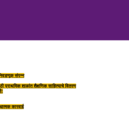
 निवडणूक संपन्न
ाठी प्राथमिक शाळांत शैक्षणिक साहित्याचे वितरण
ी!
ंधात्मक कारवाई