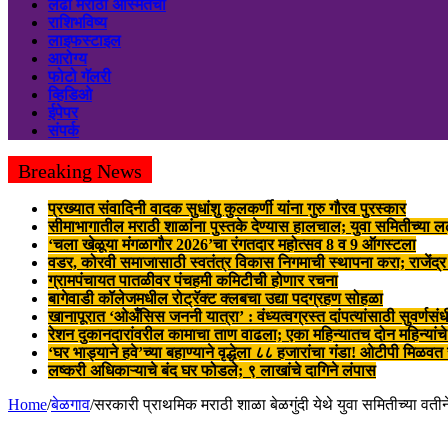
लढा मराठी अस्मितेचा
राशिभविष्य
लाइफस्टाइल
आरोग्य
फोटो गॅलरी
व्हिडिओ
ईपेपर
संपर्क
Breaking News
प्रख्यात संवादिनी वादक सुधांशु कुलकर्णी यांना गुरु गौरव पुरस्कार
सीमाभागातील मराठी शाळांना पुस्तके देण्यास हालचाल; युवा समितीच्या 
‘चला खेळूया मंगळागौर 2026’चा रंगतदार महोत्सव 8 व 9 ऑगस्टला
वडर, कोरवी समाजासाठी स्वतंत्र विकास निगमाची स्थापना करा; राजेंद्
ग्रामपंचायत पातळीवर पंचहमी कमिटीची होणार रचना
बागेवाडी कॉलेजमधील रोट्रॅक्ट क्लबचा उद्या पदग्रहण सोहळा
खानापूरात ‘ओअँसिस जननी यात्रा’ : वंध्यत्वग्रस्त दांपत्यांसाठी सुवर्णसंध
रेशन दुकानदारांवरील कामाचा ताण वाढला; एका महिन्यातच दोन महिन्यांचे
‘घर भाड्याने हवे’च्या बहाण्याने वृद्धेला ८८ हजारांचा गंडा! ओटीपी मिळव
लष्करी अधिकाऱ्याचे बंद घर फोडले; ९ लाखांचे दागिने लंपास
Home
/
बेळगाव
/
सरकारी प्राथमिक मराठी शाळा बेळगुंदी येथे युवा समितीच्या वतीने