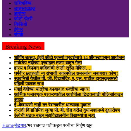
राशिभविष्य
लाइफस्टाइल
आरोग्य
फोटो गॅलरी
व्हिडिओ
ईपेपर
संपर्क
Breaking News
शॉपिंग उत्सव, ईव्ही ऑटो एक्स्पो प्रदर्शनाचे 14 ऑगस्टपासून आयोजन
मार्कंडेय नदीच्या प्रवाहात तरुण वाहून गेला
हास्य व विडंबन कवितांची रंगली सुरेल मैफिल….
धर्मवीर छत्रपती न्यु संभाजी नगरमधील समस्यांना जबाबदार कोण?
स्तवनिधी येथील पी. जी. विद्यामंदिर, ए. एस. पाटील हायस्कूलमध्ये
पहिली पालक सभा
मंगाई देवीच्या यात्रेचा वडगावात भक्तीचा जागर!
आर्थिक फसवणूक प्रकरणातील आरोपीला टिळकवाडी पोलिसांकडून
अटक
ई -केवायसी नाही तर रेशनवरील धान्याला मुकाल
क्रांती दिनानिमित्त जुन्या पी. बी. रोड वरील दुभाजकांमध्ये वृक्षारोपण
रेल्वेची धडक बसून महाविद्यालयीन विद्यार्थ्याचा मृत्यू
Home
/
बेळगाव
/
भर रस्त्यात पतीकडून पत्नीचा निर्घृण खून