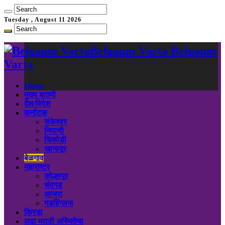
Tuesday , August 11 2026
Belgaum Varta Belgaum
Varta
Home
मुख्य बातमी
देश/विदेश
कर्नाटक
संकेश्वर
निपाणी
चिकोडी
खानापूर
बेळगाव
महाराष्ट्र
कोल्हापूर
चंदगड
आजरा
गडहिंग्लज
क्रिडा
लढा मराठी अस्मितेचा