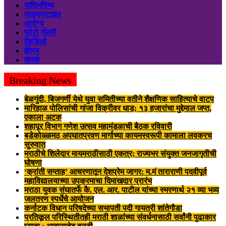
राशिभविष्य
लाइफस्टाइल
आरोग्य
फोटो गॅलरी
व्हिडिओ
ईपेपर
संपर्क
Breaking News
बेळगुंदी, बिजगर्णी येथे युवा समितीच्या वतीने शैक्षणिक साहित्याचे वाटप
मारिहाळ पोलिसांची गांजा विक्रीवर धाड; १३ हजारांचा मुद्देमाल जप्त,
एकाला अटक
शहापूर विभाग गणेश उत्सव महामंडळाची बैठक रविवारी
बडेकोळ्ळमठ अपघातप्रवण मार्गाच्या कायमस्वरूपी कामाला लवकरच
सुरुवात
मराठीचे शिलेदार मायमराठीसाठी एकत्र; राज्यभर संयुक्त जनजागृतीची
घोषणा
‘क्रांती सप्ताह’ आचरणातून देशप्रेम जागर: म.मं ताराराणी पदवीपूर्व
महाविद्यालयाच्या उपक्रमाचा दिमाखदार प्रारंभ
मराठा युवक संघातर्फे कै. एल. आर. पाटील यांच्या स्मरणार्थ २१ व्या भव्य
जलतरण स्पर्धेचे आयोजन
कर्नाटक विधान परिषदेच्या सभापती पदी गायत्री शांतेगौडा
प्रतिकूल परिस्थितीतही मराठी शाळांच्या संवर्धनासाठी सर्वांनी पुढाकार