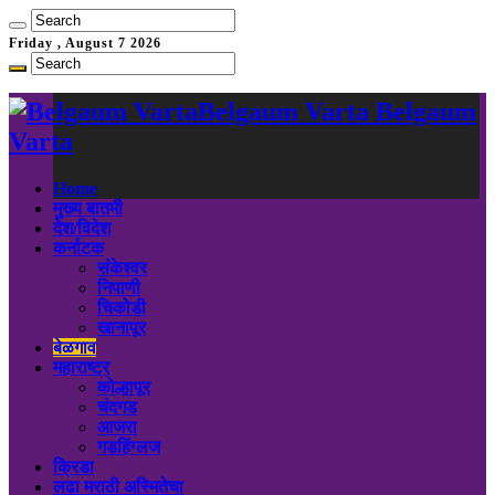
Friday , August 7 2026
Belgaum Varta Belgaum
Varta
Home
मुख्य बातमी
देश/विदेश
कर्नाटक
संकेश्वर
निपाणी
चिकोडी
खानापूर
बेळगाव
महाराष्ट्र
कोल्हापूर
चंदगड
आजरा
गडहिंग्लज
क्रिडा
लढा मराठी अस्मितेचा