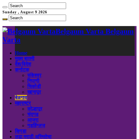
Sunday , August 9 2026
Belgaum Varta Belgaum
Varta
Home
मुख्य बातमी
देश/विदेश
कर्नाटक
संकेश्वर
निपाणी
चिकोडी
खानापूर
बेळगाव
महाराष्ट्र
कोल्हापूर
चंदगड
आजरा
गडहिंग्लज
क्रिडा
लढा मराठी अस्मितेचा