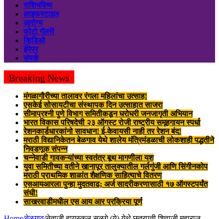
राशिभविष्य
लाइफस्टाइल
आरोग्य
फोटो गॅलरी
व्हिडिओ
ईपेपर
संपर्क
Breaking News
मंगळागौरीच्या तालावर रंगला महिलांचा उत्साह!
एसकेई सोसायटीचा संस्थापक दिन उत्साहात साजरा
सीमाप्रश्नी पुणे विभाग समितीकडून घरोघरी जनजागृती अभियान
भारत विकास परिषदेची २३ ऑगस्ट रोजी राष्ट्रीय समूहगायन स्पर्धा
रेशनकार्डधारकांनो सावधान! ई-केवायसी नाही तर रेशन बंद!
मराठी विद्यानिकेतन बेळगाव येथे शालेय मंत्रिमंडळाची लोकशाही पद्धतीने
निवडणूक संपन्न
चन्नेवाडी गावकऱ्यांच्या स्वतंत्र बूथ मागणीला यश
युवा समितीच्या वतीने खानापूर तालुक्यातील गर्लगुंजी आणि सिंगीनकोप
मराठी प्राथमिक शाळांत शैक्षणिक साहित्याचे वितरण
एसआयआरला पुन्हा मुदतवाढ; अर्ज सादरीकरणासाठी १७ ऑगस्टपर्यंत
संधी!
साखरवाडीमधील एस आय आर प्रक्रिया पूर्ण
Home
/
बेळगाव
/
नेताजी हायस्कूल सुळगे (ये) येथे छत्रपती शिवाजी महाराज