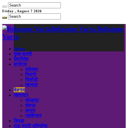
Friday , August 7 2026
Belgaum Varta Belgaum
Varta
Home
मुख्य बातमी
देश/विदेश
कर्नाटक
संकेश्वर
निपाणी
चिकोडी
खानापूर
बेळगाव
महाराष्ट्र
कोल्हापूर
चंदगड
आजरा
गडहिंग्लज
क्रिडा
लढा मराठी अस्मितेचा