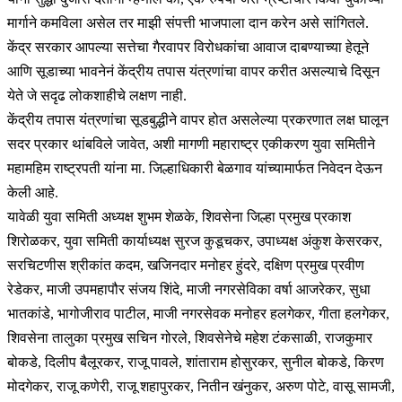
मार्गाने कमविला असेल तर माझी संपत्ती भाजपाला दान करेन असे सांगितले.
केंद्र सरकार आपल्या सत्तेचा गैरवापर विरोधकांचा आवाज दाबण्याच्या हेतूने
आणि सूडाच्या भावनेनं केंद्रीय तपास यंत्रणांचा वापर करीत असल्याचे दिसून
येते जे सदृढ लोकशाहीचे लक्षण नाही.
केंद्रीय तपास यंत्रणांचा सूडबुद्धीने वापर होत असलेल्या प्रकरणात लक्ष घालून
सदर प्रकार थांबविले जावेत, अशी मागणी महाराष्ट्र एकीकरण युवा समितीने
महामहिम राष्ट्रपती यांना मा. जिल्हाधिकारी बेळगाव यांच्यामार्फत निवेदन देऊन
केली आहे.
यावेळी युवा समिती अध्यक्ष शुभम शेळके, शिवसेना जिल्हा प्रमुख प्रकाश
शिरोळकर, युवा समिती कार्याध्यक्ष सुरज कुडूचकर, उपाध्यक्ष अंकुश केसरकर,
सरचिटणीस श्रीकांत कदम, खजिनदार मनोहर हुंदरे, दक्षिण प्रमुख प्रवीण
रेडेकर, माजी उपमहापौर संजय शिंदे, माजी नगरसेविका वर्षा आजरेकर, सुधा
भातकांडे, भागोजीराव पाटील, माजी नगरसेवक मनोहर हलगेकर, गीता हलगेकर,
शिवसेना तालुका प्रमुख सचिन गोरले, शिवसेनेचे महेश टंकसाळी, राजकुमार
बोकडे, दिलीप बैलूरकर, राजू पावले, शांताराम होसुरकर, सुनील बोकडे, किरण
मोदगेकर, राजू कणेरी, राजू शहापुरकर, नितीन खंनुकर, अरुण पोटे, वासू सामजी,