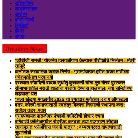
राशिभविष्य
लाइफस्टाइल
आरोग्य
फोटो गॅलरी
व्हिडिओ
ईपेपर
संपर्क
Breaking News
‘व्हीबीजी रामजी’ योजनेत हलगर्जीपणा केल्यास पीडीओंचे निलंबन : मंत्री
खांड्रे
कर्नाटक सरकारचा कडक निर्णय : ग्रामपंचायत हद्दीत फक्त मातीच्या
गणेशमूर्तींनाच परवानगी
प्रख्यात संवादिनी वादक सुधांशु कुलकर्णी यांना गुरु गौरव पुरस्कार
सीमाभागातील मराठी शाळांना पुस्तके देण्यास हालचाल; युवा समितीच्या
लढ्याला यश
‘चला खेळूया मंगळागौर 2026’चा रंगतदार महोत्सव 8 व 9 ऑगस्टला
वडर, कोरवी समाजासाठी स्वतंत्र विकास निगमाची स्थापना करा;
राजेंद्र वडर -पवार
ग्रामपंचायत पातळीवर पंचहमी कमिटीची होणार रचना
बागेवाडी कॉलेजमधील रोट्रॅक्ट क्लबचा उद्या पदग्रहण सोहळा
खानापूरात ‘ओअँसिस जननी यात्रा’ : वंध्यत्वग्रस्त दांपत्यांसाठी
सुवर्णसंधी