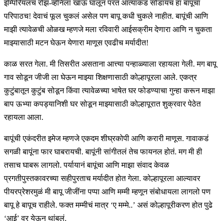
इम्पिरियलचं रोझ-व्हॅनिला खाऊ घालून परत आत्याकडं सोडायचं हा बापूंचा
परिपाठच! देवाचं फूल चुकलं असेल पण बापू कधी चुकले नाहीत. बापूंची आणि
माझी त्यावेळची ओळख म्हणजे मला रविवारी आईसक्रीम देणारा आणि न चुकता
माझ्यासाठी मटन घेऊन येणारा माणूस एवढीच मर्यादीत!
काळ सरत गेला. मी तिसरीत असताना आत्त्या पन्हाळ्याला रहायला गेली. मग बापू
गाव सोडून जीजी ला घेऊन माझ्या शिक्षणासाठी कोल्हापूरला आले. एकत्र
कुटुंबातून कुटुंब सोडून किंवा त्यावेळच्या भाषेत घर फोडण्याचा गुन्हा करून माझा
बाप ऊभ्या कपड्यानिशी घर सोडून माझ्यासाठी कोल्हापूरात शुक्रवार पेठेत
रहायला आला.
बापूंची एकंदरीत इमेज म्हणजे एकदम शीघ्रकोपी आणि करारी माणूस. गावाकडं
सगळी बापूंना फार घाबरायची. बापूंनी सांगीतलं तेच फायनल होतं. मग मी ही
तसाच घाबरू लागलो. पर्यायानं बापूंचा आणि माझा संवाद केवळ
प्रगतीपुस्तकावरच्या सहीपुरताच मर्यादीत होत गेला. कोल्हापूरला आल्यावर
पीयरप्रेशरमुळं मी बापू जीजींना पप्पा आणि मम्मी म्हणून संबोधायला लागलो पण
बापू हे बापूच राहीले. फक्त मम्मीचं मात्र ‘ए मम्मे..’ असं कोल्हापूरीकरण होत पुढे
‘आई’ वर येऊन थांबलं.