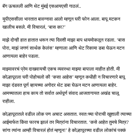
बॅग ऊचलली आणि थेट मुंबई एसआयएसी गाठलं..
युपीएससीला भारतात बावन्नावा आलो म्हणून घरी फोन आला. बापू मटकन
खालीच बसले. मी विचारलं, ‘बास का?’
माझे दोन्ही हात हातात धरून त्या दिवशी माझा बाप धायमोकलून रडला. ‘बास
पोरा, माझं जगणं सार्थक केलंस’ म्हणाला आणि थेट रिकामा डबा घेऊन मटन
आणायला बाहेर पडला.
माझ्यावरचं प्रेम दाखवायची एकच व्यवस्था माझ्या बापाला माहीत होती. मी
कोल्हापूरला घरी पोहोचलो की ‘कसा आहेस’ म्हणून कधीही न विचारणारे बापू
माझा दंडवत पूर्ण व्हायच्या अगोदर थेट डबा घेऊन मटन आणायला बाहेर.
आमच्यातला हाच काय तो सर्वात अर्थपूर्ण संवाद आजतागायत अखंड चालू
राहीला.
कोल्हापूरातले वडील लोक पण अचाट असतात. स्वतःच्या पोराची खुशाली त्याच्या
आईमार्फत किंवा फारच झालं तर मित्रांना विचारतात. ‘कसे आहेत तुमचे मित्र?
सांगा त्यांना आम्ही विचारलं होतं म्हणून!’ हे कोल्हापूरच्या वडील लोकांचं पक्कं