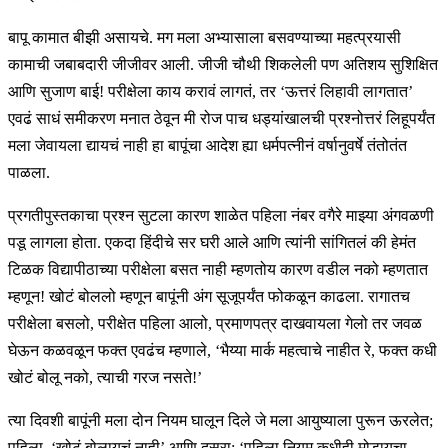
बापू कामात बीझी असायचे. मग मला अभ्यासाला बसवण्याच्या महत्प्रयासी
कामाची जबाबदारी जीजीवर आली. जीजी चौथी शिकलेली पण अतिशय सुशिक्षित
आणि सुजाण बाई! परीक्षेला काय करावं लागतं, तर ‘ऊत्तरं लिहावी लागतात’
एवढं साधं समीकरण मनात ठेवून मी रोज पाच धड्यांखालची प्रश्नोत्तरं लिहूपर्यंत
मला जेवायला द्यायचं नाही हा बापूंचा आदेश ह्या धर्मपत्नीनं वर्षानुवर्षे तंतोतंत
पाळला.
प्रगतीपुस्तकाचा प्रश्न सुटला कारण शाळेत पहिला नंबर वगैरे माझ्या अंगवळणी
पडू लागला होता. एकदा हिंदीचे सर घरी आले आणि त्यांनी सांगितलं की हेमंत
टिळक विद्यापीठाच्या परीक्षेला बसत नाही म्हणतोय कारण वडील नको म्हणतात
म्हणून! खोटं बोललो म्हणून बापूंनी अंग सूजूपर्यंत फोकळून काढला. रागातच
परीक्षेला बसलो, परीक्षेत पहिला आलो, प्रमाणपत्र दाखवायला गेलो तर जवळ
घेऊन कळवळून फक्त एवढंच म्हणाले, ‘भैय्या मार्क महत्वाचे नाहीत रे, फक्त कधी
खोटं बोलू नको, त्याची गरज नसते!’
त्या दिवशी बापूंनी मला दोन नियम घालून दिले जे मला आयुष्याला पुरून ऊरलेत;
पहिला, ‘खोटं बोलायचं नाही’ आणि दुसरा; ‘पहिला नियम कधीही मोडायचा