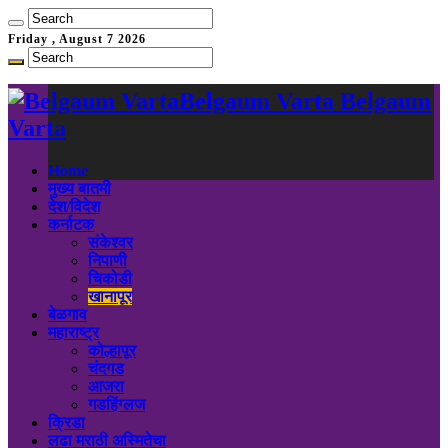
Friday , August 7 2026
Belgaum Varta Belgaum
Varta
Home
मुख्य बातमी
देश/विदेश
कर्नाटक
संकेश्वर
निपाणी
चिकोडी
खानापूर
बेळगाव
महाराष्ट्र
कोल्हापूर
चंदगड
आजरा
गडहिंग्लज
क्रिडा
लढा मराठी अस्मितेचा