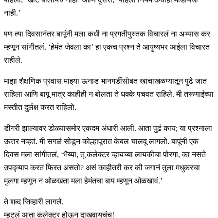
नाही.’
पण त्या दिवसानंतर बापूंनी मला कधी ना प्रगतीपुस्तक विचारलं ना अभ्यास कर
म्हणून सांगीतलं. ‘हेमंत जेवला का’ हा एकच प्रश्न ते आयुष्यभर आईला विचारत
राहीले.
माझा शैक्षणिक प्रवास माझ्या ऊनाड भानगडींसोबत खाचाखळग्यातून पुढे जात
राहिला आणि बापू मात्र काहीही न बोलता ते धक्के पचवत राहिले. मी तरूणाईच्या
मस्तीत दुर्लक्ष करत राहिलो.
डीगरी झाल्यावर डोळ्यासमोर एकदम अंधारी आली. आता पुढं काय; या प्रश्नाला
ऊत्तर नव्हतं. मी सगळं सोडून कोल्हापूरात केबल चालवू लागलो. बापूंनी एक
दिवस मला सांगीतलं, ‘भैय्या, तू कलेक्टर व्हायच्या लायकीचा पोरगा, का नसते
उपद्व्याप करत फिरत असतो? असं काहीतरी कर की जगानं तुला मधुकरचा
मुलगा म्हणून न ओळखता मला हेमंतचा बाप म्हणून ओळखावं.’
ते शब्द जिव्हारी लागले,
म्हटलं आता कलेक्टर होऊन दाखवायचंच!