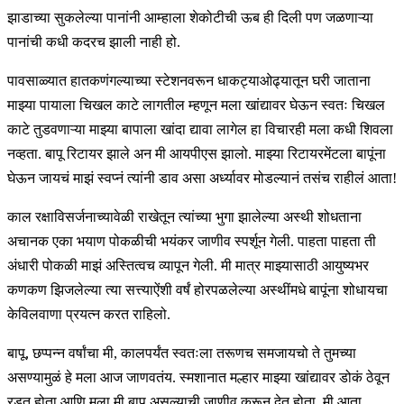
झाडाच्या सुकलेल्या पानांनी आम्हाला शेकोटीची ऊब ही दिली पण जळणाऱ्या
पानांची कधी कदरच झाली नाही हो.
पावसाळ्यात हातकणंगल्याच्या स्टेशनवरून धाकट्याओढ्यातून घरी जाताना
माझ्या पायाला चिखल काटे लागतील म्हणून मला खांद्यावर घेऊन स्वतः चिखल
काटे तुडवणाऱ्या माझ्या बापाला खांदा द्यावा लागेल हा विचारही मला कधी शिवला
नव्हता. बापू रिटायर झाले अन मी आयपीएस झालो. माझ्या रिटायरमेंटला बापूंना
घेऊन जायचं माझं स्वप्नं त्यांनी डाव असा अर्ध्यावर मोडल्यानं तसंच राहीलं आता!
काल रक्षाविसर्जनाच्यावेळी राखेतून त्यांच्या भुगा झालेल्या अस्थी शोधताना
अचानक एका भयाण पोकळीची भयंकर जाणीव स्पर्शून गेली. पाहता पाहता ती
अंधारी पोकळी माझं अस्तित्वच व्यापून गेली. मी मात्र माझ्यासाठी आयुष्यभर
कणकण झिजलेल्या त्या सत्त्याऐंशी वर्षं होरपळलेल्या अस्थींमधे बापूंना शोधायचा
केविलवाणा प्रयत्न करत राहिलो.
बापू, छप्पन्न वर्षांचा मी, कालपर्यंत स्वतःला तरूणच समजायचो ते तुमच्या
असण्यामुळं हे मला आज जाणवतंय. स्मशानात मल्हार माझ्या खांद्यावर डोकं ठेवून
रडत होता आणि मला मी बाप असल्याची जाणीव करून देत होता. मी आता