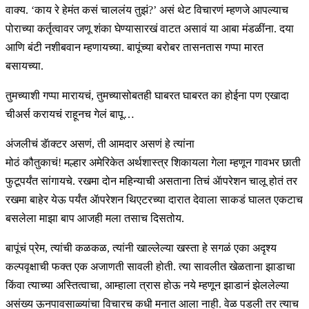
वाक्य. ‘काय रे हेमंत कसं चाललंय तुझं?’ असं थेट विचारणं म्हणजे आपल्याच
पोराच्या कर्तृत्वावर जणू शंका घेण्यासारखं वाटत असावं या आबा मंडळींना. दया
आणि बंटी नशीबवान म्हणायच्या. बापूंच्या बरोबर तासनतास गप्पा मारत
बसायच्या.
तुमच्याशी गप्पा मारायचं, तुमच्यासोबतही घाबरत घाबरत का होईना पण एखादा
चीअर्स करायचं राहूनच गेलं बापू…
अंजलीचं डॅाक्टर असणं, ती आमदार असणं हे त्यांना
मोठं कौतुकाचं! मल्हार अमेरिकेत अर्थशास्त्र शिकायला गेला म्हणून गावभर छाती
फुटूपर्यंत सांगायचे. रखमा दोन महिन्याची असताना तिचं ॲापरेशन चालू होतं तर
रखमा बाहेर येऊ पर्यंत ॲापरेशन थिएटरच्या दारात देवाला साकडं घालत एकटाच
बसलेला माझा बाप आजही मला तसाच दिसतोय.
बापूंचं प्रेम, त्यांची कळकळ, त्यांनी खाल्लेल्या खस्ता हे सगळं एका अदृश्य
कल्पवृक्षाची फक्त एक अजाणती सावली होती. त्या सावलीत खेळताना झाडाचा
किंवा त्याच्या अस्तित्वाचा, आम्हाला त्रास होऊ नये म्हणून झाडानं झेललेल्या
असंख्य ऊनपावसाळ्यांचा विचारच कधी मनात आला नाही. वेळ पडली तर त्याच