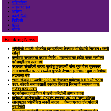
राशिभविष्य
लाइफस्टाइल
आरोग्य
फोटो गॅलरी
व्हिडिओ
ईपेपर
संपर्क
Breaking News
‘व्हीबीजी रामजी’ योजनेत हलगर्जीपणा केल्यास पीडीओंचे निलंबन : मंत्री
खांड्रे
कर्नाटक सरकारचा कडक निर्णय : ग्रामपंचायत हद्दीत फक्त मातीच्या
गणेशमूर्तींनाच परवानगी
प्रख्यात संवादिनी वादक सुधांशु कुलकर्णी यांना गुरु गौरव पुरस्कार
सीमाभागातील मराठी शाळांना पुस्तके देण्यास हालचाल; युवा समितीच्या
लढ्याला यश
‘चला खेळूया मंगळागौर 2026’चा रंगतदार महोत्सव 8 व 9 ऑगस्टला
वडर, कोरवी समाजासाठी स्वतंत्र विकास निगमाची स्थापना करा;
राजेंद्र वडर -पवार
ग्रामपंचायत पातळीवर पंचहमी कमिटीची होणार रचना
बागेवाडी कॉलेजमधील रोट्रॅक्ट क्लबचा उद्या पदग्रहण सोहळा
खानापूरात ‘ओअँसिस जननी यात्रा’ : वंध्यत्वग्रस्त दांपत्यांसाठी
सुवर्णसंधी