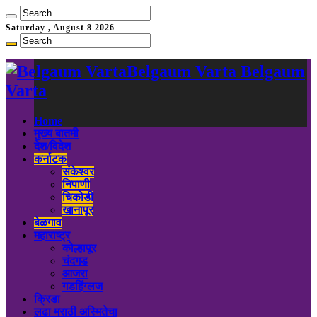
Saturday , August 8 2026
Belgaum Varta Belgaum
Varta
Home
मुख्य बातमी
देश/विदेश
कर्नाटक
संकेश्वर
निपाणी
चिकोडी
खानापूर
बेळगाव
महाराष्ट्र
कोल्हापूर
चंदगड
आजरा
गडहिंग्लज
क्रिडा
लढा मराठी अस्मितेचा