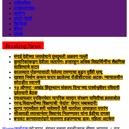
राशिभविष्य
लाइफस्टाइल
आरोग्य
फोटो गॅलरी
व्हिडिओ
ईपेपर
संपर्क
Breaking News
मंगाई देवीच्या जयघोषाने दुमदुमली अळवण गल्ली
कुमारिकांकडून देवीला जलार्पण; हजारहून अधिक विद्यार्थिनींना शैक्षणिक
साहित्याचे वाटप
कालव्यात पोहण्यासाठी गेलेल्या तरुणाचा बुडून दुर्दैवी मृत्यू
दहशत निर्माण करून फरार झालेल्या रौडीशीटरला अटक; न्यायालयीन
कोठडीत रवानगी
१४ ऑगस्ट ‘अखंड हिंदूस्थान संकल्प दिना’च्या पार्श्वभूमीवर रविवारी
पूर्वतयारी बैठक
एसआयआर प्रक्रियेवर नागरिक मतदार संरक्षण समितीचा हल्लाबोल
गरजू विद्यार्थ्यांच्या शिक्षणाची ‘वेदांत’ घेणार जबाबदारी!
मुतगा ग्रामदैवत श्री भावेश्वरी देवी यात्रेला उत्साहात प्रारंभ
सीआयडी तपासानंतर शिवानंद निलण्णावर यांना ईडीचा दणका
बनावट कागदपत्रांद्वारे मालमत्ता हडपण्याचा डाव; महिला अटकेत
Home
/
कर्नाटक
/
कोल्हापूर- बंगळूर बसचा हुबळीजवळ भीषण अपघात, ८ ठार,