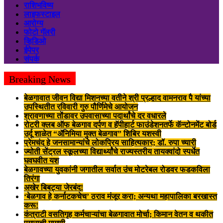
राशिभविष्य
लाइफस्टाइल
आरोग्य
फोटो गॅलरी
व्हिडिओ
ईपेपर
संपर्क
Breaking News
बेळगावात जीवन विद्या मिशनच्या वतीने श्री प्रल्हाद वामनराव पै यांच्या
उपस्थितीत रविवारी गुरु पौर्णिमेचे आयोजन
श्रावणाच्या तोंडावर उपवासाच्या पदार्थांचे दर वधारले
रोटरी क्लब ऑफ बेळगाव दर्पण व हॅपीहार्ट फाउंडेशनतर्फे कॅन्टोनमेंट बोर्ड
उर्दू शाळेत “ॲनिमिया मुक्त बेळगाव” शिबिर यशस्वी
प्रेमचंद हे जनसामान्यांचे लोकप्रिय साहित्यकार; डॉ. रुपा च्यारी
ज्योती सेंट्रल स्कूलच्या विद्यार्थ्यांचे राज्यस्तरीय तायक्वांदो स्पर्धेत
घवघवीत यश
बेळगावच्या युवकांनी जगातील सर्वात उंच मोटरेबल रोडवर फडकविला
तिरंगा
अखेर बिबट्या जेरबंद!
‘बेळगाव हे कर्नाटकचेच’ ठराव मंजूर करा; अन्यथा महापालिका बरखास्त
करू!
कंत्राटी वसतिगृह कर्मचाऱ्यांचा बेळगावात मोर्चा; किमान वेतन व थकीत