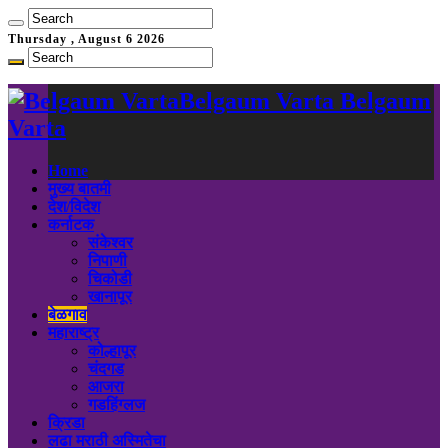
Thursday , August 6 2026
Belgaum Varta Belgaum
Varta
Home
मुख्य बातमी
देश/विदेश
कर्नाटक
संकेश्वर
निपाणी
चिकोडी
खानापूर
बेळगाव
महाराष्ट्र
कोल्हापूर
चंदगड
आजरा
गडहिंग्लज
क्रिडा
लढा मराठी अस्मितेचा