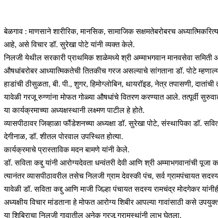
बेळगाव : माणसाने शारीरिक, मानसिक, सामाजिक सक्षमतेबरोबरच अध्यात्मिकरित्य
आहे, असे विचार डॉ. सुरेखा पोटे यांनी व्यक्त केले.
निलजी येथील सरकारी प्राथमिक शाळेमध्ये श्री अम्माभगवान मानवसेवा समिती आणि 
औषधांबरोबर आध्यात्मिकतेची तितकीच गरज असल्याचे सांगताना डॉ. पोटे म्हणाल्
हाडांची ठीसुळता, बी. पी., शुगर, हिमोग्लोबिन, थायरॉइड, नेत्र तपासणी, दातां
यावेळी गरजू रुग्णांना मोफत गोळ्या औषधांचे वितरण करण्यात आले. तत्पूर्वी सुर
या कार्यक्रमाच्या अध्यक्षस्थानी लक्ष्मण पाटील हे होते.
व्यासपीठावर जिव्हाळा फौंडेशनच्या अध्यक्षा डॉ. सुरेखा पोटे, संस्थापिका डॉ. स
देगीनाळ, डॉ. शीतल पोरवाल उपस्थित होत्या.
कार्यक्रमाचे प्रास्ताविक मदन बामणे यांनी केले.
डॉ. सविता कद्दु यांनी आरोग्यदेवता धन्वंतरी देवी आणि श्री अम्माभगवानांची पूजा
त्यानंतर व्यासपीठावरील तसेच निलजी ग्राम देवस्की पंच, सर्व ग्रामपंचायत सदस्य
यावेळी डॉ. सविता कद्दु आणि माजी जिल्हा पंचायत सदस्य रामचंद्र मोदगेकर यांन
अध्यक्षीय विचार मांडताना हे मोफत आरोग्य शिबीर आपल्या गावांसाठी कसे उपयुक्त 
या शिबिराचा निलजी गावातील अनेक गरजू ग्रामस्थांनी लाभ घेतला.