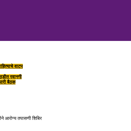
ाहित्याचे वाटप
ोठडीत रवानगी
तयारी बैठक
तीने आरोग्य तपासणी शिबिर