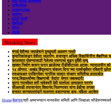
लढा मराठी अस्मितेचा
राशिभविष्य
लाइफस्टाइल
आरोग्य
फोटो गॅलरी
व्हिडिओ
ईपेपर
संपर्क
Breaking News
मंगाई देवीच्या जयघोषाने दुमदुमली अळवण गल्ली
कुमारिकांकडून देवीला जलार्पण; हजारहून अधिक विद्यार्थिनींना शैक्षणिक स
कालव्यात पोहण्यासाठी गेलेल्या तरुणाचा बुडून दुर्दैवी मृत्यू
दहशत निर्माण करून फरार झालेल्या रौडीशीटरला अटक; न्यायालयीन क
१४ ऑगस्ट ‘अखंड हिंदूस्थान संकल्प दिना’च्या पार्श्वभूमीवर रविवारी पूर्व
एसआयआर प्रक्रियेवर नागरिक मतदार संरक्षण समितीचा हल्लाबोल
गरजू विद्यार्थ्यांच्या शिक्षणाची ‘वेदांत’ घेणार जबाबदारी!
मुतगा ग्रामदैवत श्री भावेश्वरी देवी यात्रेला उत्साहात प्रारंभ
सीआयडी तपासानंतर शिवानंद निलण्णावर यांना ईडीचा दणका
बनावट कागदपत्रांद्वारे मालमत्ता हडपण्याचा डाव; महिला अटकेत
Home
/
बेळगाव
/
श्री अम्माभगवान मानवसेवा समिती आणि जिव्हाळा फौंडेशनच्याव