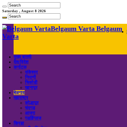
Saturday , August 8 2026
Belgaum Varta Belgaum
Varta
मुख्य बातमी
देश/विदेश
कर्नाटक
संकेश्वर
निपाणी
चिकोडी
खानापूर
बेळगाव
महाराष्ट्र
कोल्हापूर
चंदगड
आजरा
गडहिंग्लज
क्रिडा