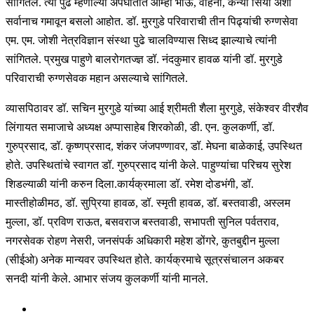
सांगितले. त्या पुढे म्हणाल्या अपघातात आम्ही भाऊ, वहिनी, कन्या सिया अशा
सर्वानाच गमावून बसलो आहोत. डॉ. मुरगुडे परिवाराची तीन पिढ्यांची रुग्णसेवा
एम. एम. जोशी नेत्रविज्ञान संस्था पुढे चालविण्यास सिध्द झाल्याचे त्यांनी
सांगितले. प्रमुख पाहुणे बालरोगतज्ज्ञ डॉ. नंदकुमार हावळ यांनी डॉ. मुरगुडे
परिवाराची रुग्णसेवक महान असल्याचे सांगितले.
व्यासपिठावर डॉ. सचिन मुरगुडे यांच्या आई श्रीमती शैला मुरगुडे, संकेश्वर वीरशैव
लिंगायत समाजाचे अध्यक्ष अप्पासाहेब शिरकोळी, डी. एन. कुलकर्णी, डॉ.
गुरुप्रसाद, डॉ. कृष्णप्रसाद, शंकर जंजपण्णावर, डॉ. मेघना बाळेकाई, उपस्थित
होते. उपस्थितांचे स्वागत डॉ. गुरुप्रसाद यांनी केले. पाहुण्यांचा परिचय सुरेश
शिडल्याळी यांनी करुन दिला.कार्यक्रमाला डॉ. रमेश दोडभंगी, डॉ.
मास्तीहोळीमठ, डॉ. सुप्रिया हावळ, डॉ. स्मृती हावळ, डॉ. बस्तवाडी, अस्लम
मुल्ला, डॉ. प्रविण राऊत, बसवराज बस्तवाडी, सभापती सुनिल पर्वतराव,
नगरसेवक रोहण नेसरी, जनसंपर्क अधिकारी महेश डोंगरे, कुतबुद्दीन मुल्ला
(सीईओ) अनेक मान्यवर उपस्थित होते. कार्यक्रमाचे सूत्रसंचालन अकबर
सनदी यांनी केले. आभार संजय कुलकर्णी यांनी मानले.