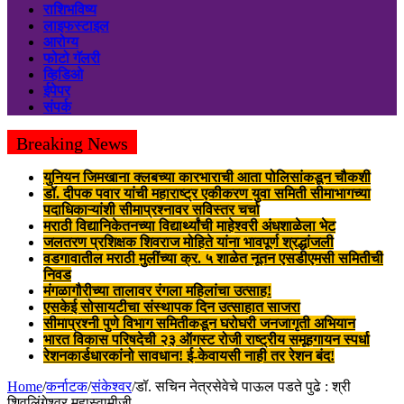
राशिभविष्य
लाइफस्टाइल
आरोग्य
फोटो गॅलरी
व्हिडिओ
ईपेपर
संपर्क
Breaking News
युनियन जिमखाना क्लबच्या कारभाराची आता पोलिसांकडून चौकशी
डॉ. दीपक पवार यांची महाराष्ट्र एकीकरण युवा समिती सीमाभागच्या
पदाधिकाऱ्यांशी सीमाप्रश्नावर सविस्तर चर्चा
मराठी विद्यानिकेतनच्या विद्यार्थ्यांची माहेश्वरी अंधशाळेला भेट
जलतरण प्रशिक्षक शिवराज मोहिते यांना भावपूर्ण श्रद्धांजली
वडगावातील मराठी मुलींच्या क्र. ५ शाळेत नूतन एसडीएमसी समितीची
निवड
मंगळागौरीच्या तालावर रंगला महिलांचा उत्साह!
एसकेई सोसायटीचा संस्थापक दिन उत्साहात साजरा
सीमाप्रश्नी पुणे विभाग समितीकडून घरोघरी जनजागृती अभियान
भारत विकास परिषदेची २३ ऑगस्ट रोजी राष्ट्रीय समूहगायन स्पर्धा
रेशनकार्डधारकांनो सावधान! ई-केवायसी नाही तर रेशन बंद!
Home
/
कर्नाटक
/
संकेश्वर
/
डॉ. सचिन नेत्रसेवेचे पाऊल पडते पुढे : श्री
शिवलिंगेश्वर महास्वामीजी