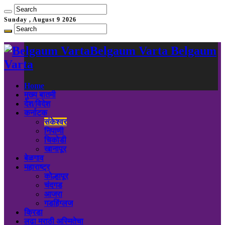
Sunday , August 9 2026
Belgaum Varta Belgaum
Varta
Home
मुख्य बातमी
देश/विदेश
कर्नाटक
संकेश्वर
निपाणी
चिकोडी
खानापूर
बेळगाव
महाराष्ट्र
कोल्हापूर
चंदगड
आजरा
गडहिंग्लज
क्रिडा
लढा मराठी अस्मितेचा