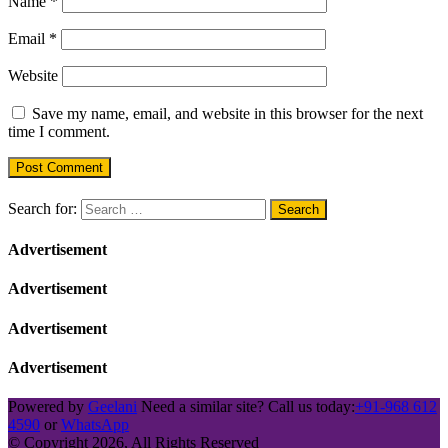
Name
*
Email
*
Website
Save my name, email, and website in this browser for the next
time I comment.
Search for:
Advertisement
Advertisement
Advertisement
Advertisement
Powered by
Geelani
Need a similar site? Call us today:
+91-968 612
4590
or
WhatsApp
© Copyright 2026, All Rights Reserved