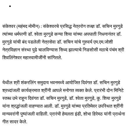
संकेश्वर (महंमद मोमीन) : संकेश्वरचे प्रसिद्ध नेत्ररोग तज्ज्ञ डॉ. सचिन मुरगुडे
त्यांच्या धर्मपत्नी डॉ. श्वेता मुरगुडे कन्या शिया यांच्या अपघाती निधनानंतर डॉ.
मुरगुडे यांची बंद पडलेली नेत्रसेवा डॉ. सचिन यांचे गुरुवर्य एम.एम.जोशी
नेत्रविज्ञान संस्था पुढे चालविण्यास सिध्द झाल्याचे निडसोसी मठाचे पंचंम श्री
शिवलिंगेश्वर महास्वामीजींनी सांगितले.
येथील श्री शंकरलिंग समुदाय भवनमध्ये आयोजित दिवंगत डॉ. सचिन मुरगुडे
श्रध्दांजली कार्यक्रमात श्रींनी आपले मनोगत व्यक्त केले. प्रारंभी दोन मिनिटे
स्तब्ध उभे राहून दिवंगत डॉ. सचिन मुरगुडे, डॉ. श्वेता मुरगुडे, कु. शिया मुरगुडे
यांना श्रद्धांजली वाहण्यात आली. डाॅ. मुरगुडे यांच्या प्रतिमेवर उपस्थित श्रींनी
मान्यवरांनी पुष्पांजली वाहिली. प्रारंभी हेमलता इंडी, शोभा हिरेमठ यांनी प्रार्थना
गीत सादर केले.