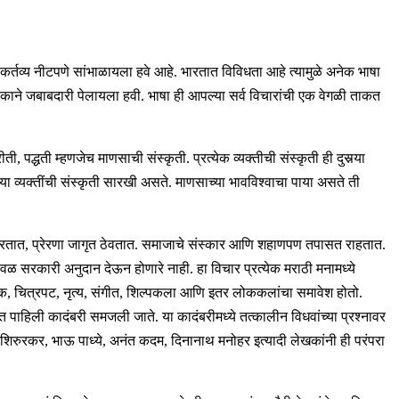
 कर्तव्य नीटपणे सांभाळायला हवे आहे. भारतात विविधता आहे त्यामुळे अनेक भाषा
काने जबाबदारी पेलायला हवी. भाषा ही आपल्या सर्व विचारांची एक वेगळी ताकत
्धती म्हणजेच माणसाची संस्कृती. प्रत्‍येक व्‍यक्‍तीची संस्‍कृती ही दुसर्‍या
लेल्या व्यक्तींची संस्कृती सारखी असते. माणसाच्या भावविश्वाचा पाया असते ती
करतात, प्रेरणा जागृत ठेवतात. समाजाचे संस्कार आणि शहाणपण तपासत राहतात.
सरकारी अनुदान देऊन होणारे नाही. हा विचार प्रत्येक मराठी मनामध्ये
, चित्रपट, नृत्य, संगीत, शिल्पकला आणि इतर लोककलांचा समावेश होतो.
 पाहिली कादंबरी समजली जाते. या कादंबरीमध्ये तत्कालीन विधवांच्या प्रश्नावर
ी शिरुरकर, भाऊ पाध्ये, अनंत कदम, दिनानाथ मनोहर इत्यादी लेखकांनी ही परंपरा