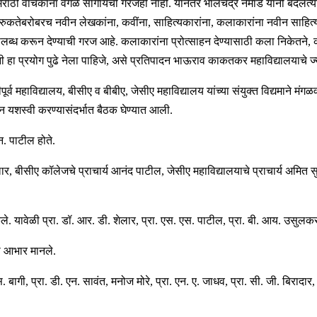
 मराठी वाचकांना वेगळे सांगायची गरजही नाही. यानंतर भालचंद्र नेमाडे यांनी बदलत
गरुकतेबरोबरच नवीन लेखकांना, कवींना, साहित्यकारांना, कलाकारांना नवीन साहित्य आण
ध करून देण्याची गरज आहे. कलाकारांना प्रोत्साहन देण्यासाठी कला निकेतने, कलेच
 प्रयोग पुढे नेला पाहिजे, असे प्रतिपादन भाऊराव काकतकर महाविद्यालयाचे ज्येष्ठ
र्व महाविद्यालय, बीसीए व बीबीए, जेसीए महाविद्यालय यांच्या संयुक्त विद्यमाने
न यशस्वी करण्यासंदर्भात बैठक घेण्यात आली.
न. पाटील होते.
ेलार, बीसीए कॉलेजचे प्राचार्य आनंद पाटील, जेसीए महाविद्यालयाचे प्राचार्य अमित सुब
ेले. यावेळी प्रा. डॉ. आर. डी. शेलार, प्रा. एस. एस. पाटील, प्रा. बी. आय. उसुलकर, 
नी आभार मानले.
एस. बागी, प्रा. डी. एन. सावंत, मनोज मोरे, प्रा. एन. ए. जाधव, प्रा. सी. जी. बिराद