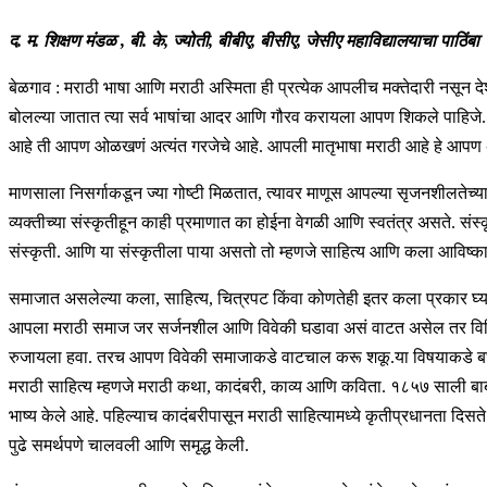
द. म. शिक्षण मंडळ , बी. के, ज्योती, बीबीए, बीसीए, जेसीए महाविद्यालयाचा पाठिंबा
बेळगाव : मराठी भाषा आणि मराठी अस्मिता ही प्रत्येक आपलीच मक्तेदारी नसून देश
बोलल्या जातात त्या सर्व भाषांचा आदर आणि गौरव करायला आपण शिकले पाहिजे. क
आहे ती आपण ओळखणं अत्यंत गरजेचे आहे. आपली मातृभाषा मराठी आहे हे आपण 
माणसाला निसर्गाकडून ज्या गोष्टी मिळतात, त्यावर माणूस आपल्या सृजनशीलतेच्या सहाय्
व्‍यक्‍तीच्‍या संस्‍कृतीहून काही प्रमाणात का होईना वेगळी आणि स्‍वतंत्र असते. सं
संस्कृती. आणि या संस्कृतीला पाया असतो तो म्हणजे साहित्य आणि कला आविष्का
समाजात असलेल्या कला, साहित्य, चित्रपट किंवा कोणतेही इतर कला प्रकार घ्
आपला मराठी समाज जर सर्जनशील आणि विवेकी घडावा असं वाटत असेल तर विविध कल
रुजायला हवा. तरच आपण विवेकी समाजाकडे वाटचाल करू शकू.या विषयाकडे बघता
मराठी साहित्य म्हणजे मराठी कथा, कादंबरी, काव्य आणि कविता. १८५७ साली बाबा 
भाष्य केले आहे. पहिल्याच कादंबरीपासून मराठी साहित्यामध्ये कृतीप्रधानता दिस
पुढे समर्थपणे चालवली आणि समृद्ध केली.