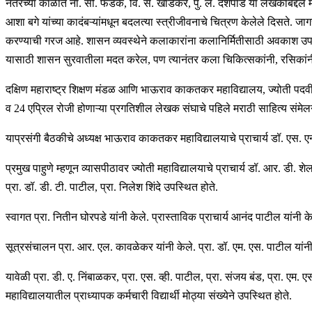
नंतरच्या काळात ना. सी. फडके, वि. स. खांडेकर, पु. ल. देशपांडे या लेखकांबद्दल
आशा बगे यांच्या कादंबऱ्यांमधून बदलत्या स्त्रीजीवनाचे चित्रण केलेले दिसते. जा
करण्याची गरज आहे. शासन व्यवस्थेने कलाकारांना कलानिर्मितीसाठी अवकाश उपलब्
यासाठी शासन सुरवातीला मदत करेल, पण त्यानंतर कला चिकित्सकांनी, रसिकांनी हा
दक्षिण महाराष्ट्र शिक्षण मंडळ आणि भाऊराव काकतकर महाविद्यालय, ज्योती पदवीपू
व 24 एप्रिल रोजी होणाऱ्या प्रगतिशील लेखक संघाचे पहिले मराठी साहित्य संमेल
याप्रसंगी बैठकीचे अध्यक्ष भाऊराव काकतकर महाविद्यालयाचे प्राचार्य डॉ. एस. ए
प्रमुख पाहुणे म्हणून व्यासपीठावर ज्योती महाविद्यालयाचे प्राचार्य डॉ. आर. डी. श
प्रा. डॉ. डी. टी. पाटील, प्रा. निलेश शिंदे उपस्थित होते.
स्वागत प्रा. नितीन घोरपडे यांनी केले. प्रास्ताविक प्राचार्य आनंद पाटील यांनी क
सूत्रसंचालन प्रा. आर. एल. कावळेकर यांनी केले. प्रा. डॉ. एम. एस. पाटील यां
यावेळी प्रा. डी. ए. निंबाळकर, प्रा. एस. व्ही. पाटील, प्रा. संजय बंड, प्रा. एम. 
महाविद्यालयातील प्राध्यापक कर्मचारी विद्यार्थी मोठ्या संख्येने उपस्थित होते.