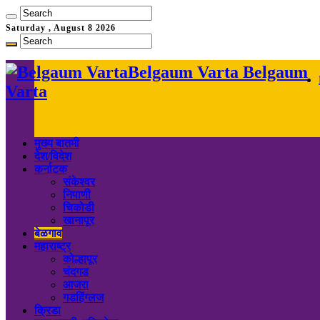
Saturday , August 8 2026
Belgaum Varta Belgaum
Varta
मुख्य बातमी
देश/विदेश
कर्नाटक
संकेश्वर
निपाणी
चिकोडी
खानापूर
बेळगाव
महाराष्ट्र
कोल्हापूर
चंदगड
आजरा
गडहिंग्लज
क्रिडा