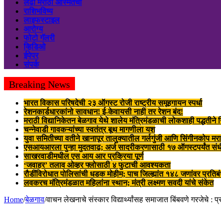
लढा मराठी अस्मितेचा
राशिभविष्य
लाइफस्टाइल
आरोग्य
फोटो गॅलरी
व्हिडिओ
ईपेपर
संपर्क
Breaking News
भारत विकास परिषदेची २३ ऑगस्ट रोजी राष्ट्रीय समूहगायन स्पर्धा
रेशनकार्डधारकांनो सावधान! ई-केवायसी नाही तर रेशन बंद!
मराठी विद्यानिकेतन बेळगाव येथे शालेय मंत्रिमंडळाची लोकशाही पद्धतीने
चन्नेवाडी गावकऱ्यांच्या स्वतंत्र बूथ मागणीला यश
युवा समितीच्या वतीने खानापूर तालुक्यातील गर्लगुंजी आणि सिंगीनकोप मर
एसआयआरला पुन्हा मुदतवाढ; अर्ज सादरीकरणासाठी १७ ऑगस्टपर्यंत संध
साखरवाडीमधील एस आय आर प्रक्रिया पूर्ण
‘जवाहर’ तलाव ओव्हर फ्लोसाठी ४ फुटाची आवश्यकता
रौडींविरोधात पोलिसांची धडक मोहीम; पाच जिल्ह्यांत १४८ जणांवर प्रतिब
लवकरच मंत्रिमंडळात महिलांना स्थान; मंत्री लक्ष्मण सवदी यांचे संकेत
Home
/
बेळगाव
/
वाचन लेखनाचे संस्कार विद्यार्थ्यांसह समाजात बिंबवणे गरजेचे : प