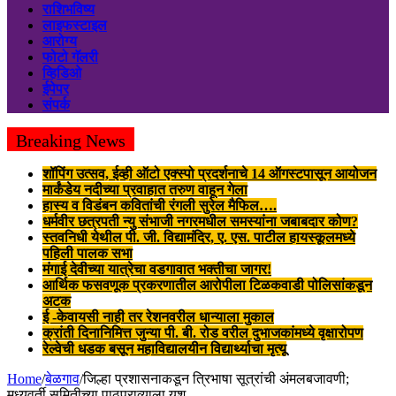
राशिभविष्य
लाइफस्टाइल
आरोग्य
फोटो गॅलरी
व्हिडिओ
ईपेपर
संपर्क
Breaking News
शॉपिंग उत्सव, ईव्ही ऑटो एक्स्पो प्रदर्शनाचे 14 ऑगस्टपासून आयोजन
मार्कंडेय नदीच्या प्रवाहात तरुण वाहून गेला
हास्य व विडंबन कवितांची रंगली सुरेल मैफिल….
धर्मवीर छत्रपती न्यु संभाजी नगरमधील समस्यांना जबाबदार कोण?
स्तवनिधी येथील पी. जी. विद्यामंदिर, ए. एस. पाटील हायस्कूलमध्ये
पहिली पालक सभा
मंगाई देवीच्या यात्रेचा वडगावात भक्तीचा जागर!
आर्थिक फसवणूक प्रकरणातील आरोपीला टिळकवाडी पोलिसांकडून
अटक
ई -केवायसी नाही तर रेशनवरील धान्याला मुकाल
क्रांती दिनानिमित्त जुन्या पी. बी. रोड वरील दुभाजकांमध्ये वृक्षारोपण
रेल्वेची धडक बसून महाविद्यालयीन विद्यार्थ्याचा मृत्यू
Home
/
बेळगाव
/
जिल्हा प्रशासनाकडून त्रिभाषा सूत्रांची अंमलबजावणी;
मध्यवर्ती समितीच्या पाठपुराव्याला यश