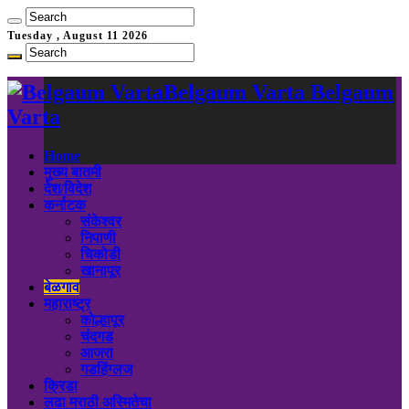
Tuesday , August 11 2026
Belgaum Varta Belgaum
Varta
Home
मुख्य बातमी
देश/विदेश
कर्नाटक
संकेश्वर
निपाणी
चिकोडी
खानापूर
बेळगाव
महाराष्ट्र
कोल्हापूर
चंदगड
आजरा
गडहिंग्लज
क्रिडा
लढा मराठी अस्मितेचा