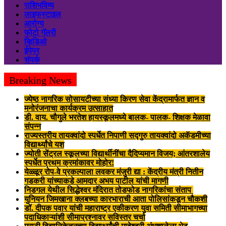
राशिभविष्य
लाइफस्टाइल
आरोग्य
फोटो गॅलरी
व्हिडिओ
ईपेपर
संपर्क
Breaking News
ज्येष्ठ नागरिक सोसायटीच्या संध्या किरण सेवा केंद्रामार्फत ज्ञान व
मनोरंजनाचा कार्यक्रम उत्साहात
डी. वाय. चौगुले भरतेश हायस्कूलमध्ये बालक- पालक- शिक्षक मेळावा
संपन्न
राज्यस्तरीय तायक्वांदो स्पर्धेत निपाणी सद्गुरु तायक्वांदो अकॅडमीच्या
विद्यार्थ्यांचे यश
ज्योती सेंट्रल स्कूलच्या विद्यार्थीनींचा दैदिप्यमान विजय; आंतरशालेय
स्पर्धेत प्रथम क्रमांकावर मोहोर!
येळ्ळूर रोप-वे प्रकल्पाला लवकर मंजुरी द्या : केंद्रीय मंत्री नितीन
गडकरी यांच्याकडे आमदार अभय पाटील यांची मागणी
निडगल येथील सिद्धेश्वर मंदिरात तोडफोड नागरिकांचा संताप
युनियन जिमखाना क्लबच्या कारभाराची आता पोलिसांकडून चौकशी
डॉ. दीपक पवार यांची महाराष्ट्र एकीकरण युवा समिती सीमाभागच्या
पदाधिकाऱ्यांशी सीमाप्रश्नावर सविस्तर चर्चा