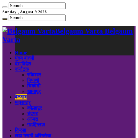
Sunday , August 9 2026
Belgaum Varta Belgaum
Varta
Home
मुख्य बातमी
देश/विदेश
कर्नाटक
संकेश्वर
निपाणी
चिकोडी
खानापूर
बेळगाव
महाराष्ट्र
कोल्हापूर
चंदगड
आजरा
गडहिंग्लज
क्रिडा
लढा मराठी अस्मितेचा