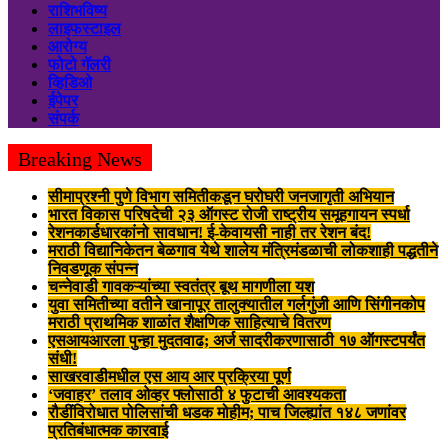
राशिभविष्य
लाइफस्टाइल
आरोग्य
फोटो गॅलरी
व्हिडिओ
ईपेपर
संपर्क
Breaking News
सीमाप्रश्नी पुणे विभाग समितीकडून घरोघरी जनजागृती अभियान
भारत विकास परिषदेची २३ ऑगस्ट रोजी राष्ट्रीय समूहगायन स्पर्धा
रेशनकार्डधारकांनो सावधान! ई-केवायसी नाही तर रेशन बंद!
मराठी विद्यानिकेतन बेळगाव येथे शालेय मंत्रिमंडळाची लोकशाही पद्धतीने
निवडणूक संपन्न
चन्नेवाडी गावकऱ्यांच्या स्वतंत्र बूथ मागणीला यश
युवा समितीच्या वतीने खानापूर तालुक्यातील गर्लगुंजी आणि सिंगीनकोप
मराठी प्राथमिक शाळांत शैक्षणिक साहित्याचे वितरण
एसआयआरला पुन्हा मुदतवाढ; अर्ज सादरीकरणासाठी १७ ऑगस्टपर्यंत
संधी!
साखरवाडीमधील एस आय आर प्रक्रिया पूर्ण
‘जवाहर’ तलाव ओव्हर फ्लोसाठी ४ फुटाची आवश्यकता
रौडींविरोधात पोलिसांची धडक मोहीम; पाच जिल्ह्यांत १४८ जणांवर
प्रतिबंधात्मक कारवाई