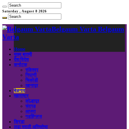
Saturday , August 8 2026
Belgaum Varta Belgaum
Varta
Home
मुख्य बातमी
देश/विदेश
कर्नाटक
संकेश्वर
निपाणी
चिकोडी
खानापूर
बेळगाव
महाराष्ट्र
कोल्हापूर
चंदगड
आजरा
गडहिंग्लज
क्रिडा
लढा मराठी अस्मितेचा