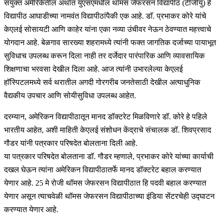
संयुक्त अमेरिकेतील अर्थात युएसएमधील थॉमस जेफरसन विद्यापीठ (टीजीयु) हे
विद्यापीठ आघाडीच्या नामवंत विद्यापीठांपैकी एक आहे. डाॅ. प्रभाकर कोरे यांचे
केएलई सोसायटी आणि काहेर यांना एका नव्या उंचीवर नेऊन ठेवण्यात महत्त्वाचे
योगदान आहे. बेळगाव सारख्या शहरामध्ये त्यांनी फक्त जागतिक दर्जाच्या पायाभूत
सुविधाच उपलब्ध करून दिला नाही तर दर्जेदार पारंपारिक आणि व्यावसायिक
शिक्षणाचा भरवसा देखील दिला आहे. आज त्यांनी उभारलेल्या केएलई
हॉस्पिटलमध्ये सर्व थरातील अगदी गोरगरीब जनतेसाठी देखील अत्याधुनिक
वैद्यकीय उपचार आणि सोयीसुविधा उपलब्ध आहेत.
दरम्यान, अमेरिकन विद्यापीठातून मानद डॉक्टरेट मिळविणारे डॉ. कोरे हे पहिले
भारतीय आहेत, अशी माहिती केएलई संशोधन केंद्राचे संचालक डॉ. शिवप्रसाद
गौडर यांनी पत्रकार परिषदेत बोलताना दिली आहे.
या पत्रकार परिषदेत बोलताना डॉ. गौडर म्हणाले, प्रभाकर कोरे यांच्या कार्याची
दखल घेऊन त्यांना अमेरिकन विद्यापीठातर्फे मानद डॉक्टरेट बहाल करण्यात
येणार आहे. 25 मे रोजी थॉमस जेफरसन विद्यापीठात हि पदवी बहाल करण्यात
येणार असून त्याचवेळी थॉमस जेफरसन विद्यापीठाच्या इंडिया सेंटरचेही उद्घाटन
करण्यात येणार आहे.