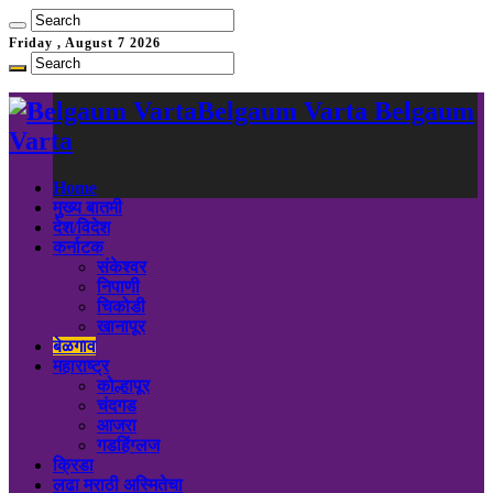
Friday , August 7 2026
Belgaum Varta Belgaum
Varta
Home
मुख्य बातमी
देश/विदेश
कर्नाटक
संकेश्वर
निपाणी
चिकोडी
खानापूर
बेळगाव
महाराष्ट्र
कोल्हापूर
चंदगड
आजरा
गडहिंग्लज
क्रिडा
लढा मराठी अस्मितेचा