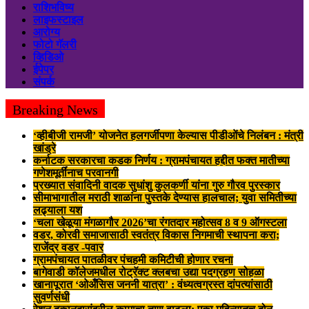
राशिभविष्य
लाइफस्टाइल
आरोग्य
फोटो गॅलरी
व्हिडिओ
ईपेपर
संपर्क
Breaking News
‘व्हीबीजी रामजी’ योजनेत हलगर्जीपणा केल्यास पीडीओंचे निलंबन : मंत्री
खांड्रे
कर्नाटक सरकारचा कडक निर्णय : ग्रामपंचायत हद्दीत फक्त मातीच्या
गणेशमूर्तींनाच परवानगी
प्रख्यात संवादिनी वादक सुधांशु कुलकर्णी यांना गुरु गौरव पुरस्कार
सीमाभागातील मराठी शाळांना पुस्तके देण्यास हालचाल; युवा समितीच्या
लढ्याला यश
‘चला खेळूया मंगळागौर 2026’चा रंगतदार महोत्सव 8 व 9 ऑगस्टला
वडर, कोरवी समाजासाठी स्वतंत्र विकास निगमाची स्थापना करा;
राजेंद्र वडर -पवार
ग्रामपंचायत पातळीवर पंचहमी कमिटीची होणार रचना
बागेवाडी कॉलेजमधील रोट्रॅक्ट क्लबचा उद्या पदग्रहण सोहळा
खानापूरात ‘ओअँसिस जननी यात्रा’ : वंध्यत्वग्रस्त दांपत्यांसाठी
सुवर्णसंधी