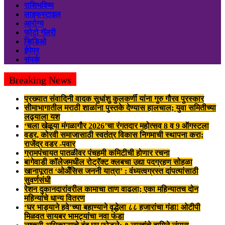
राशिभविष्य
लाइफस्टाइल
आरोग्य
फोटो गॅलरी
व्हिडिओ
ईपेपर
संपर्क
Breaking News
प्रख्यात संवादिनी वादक सुधांशु कुलकर्णी यांना गुरु गौरव पुरस्कार
सीमाभागातील मराठी शाळांना पुस्तके देण्यास हालचाल; युवा समितीच्या
लढ्याला यश
‘चला खेळूया मंगळागौर 2026’चा रंगतदार महोत्सव 8 व 9 ऑगस्टला
वडर, कोरवी समाजासाठी स्वतंत्र विकास निगमाची स्थापना करा;
राजेंद्र वडर -पवार
ग्रामपंचायत पातळीवर पंचहमी कमिटीची होणार रचना
बागेवाडी कॉलेजमधील रोट्रॅक्ट क्लबचा उद्या पदग्रहण सोहळा
खानापूरात ‘ओअँसिस जननी यात्रा’ : वंध्यत्वग्रस्त दांपत्यांसाठी
सुवर्णसंधी
रेशन दुकानदारांवरील कामाचा ताण वाढला; एका महिन्यातच दोन
महिन्यांचे धान्य वितरण
‘घर भाड्याने हवे’च्या बहाण्याने वृद्धेला ८८ हजारांचा गंडा! ओटीपी
मिळवत सायबर भामट्यांचा नवा फंडा