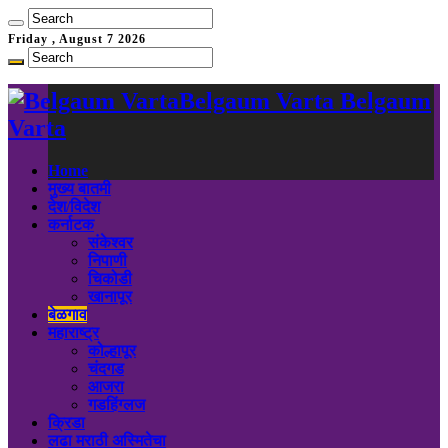
Friday , August 7 2026
Belgaum Varta Belgaum
Varta
Home
मुख्य बातमी
देश/विदेश
कर्नाटक
संकेश्वर
निपाणी
चिकोडी
खानापूर
बेळगाव
महाराष्ट्र
कोल्हापूर
चंदगड
आजरा
गडहिंग्लज
क्रिडा
लढा मराठी अस्मितेचा