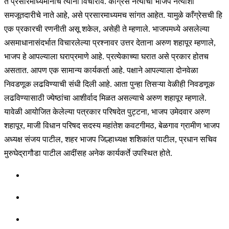
ते प्रसारमाध्यमांनीच त्यांना विचारावे. काँग्रेस नेत्यांचा भाजप नेत्यांशी
समजूतदारीचे नाते आहे, असे प्रसारमाध्यमच सांगत आहेत. यामुळे काँग्रेसची हि
एक प्रकारची रणनीती असू शकेल, असेही ते म्हणाले. भाजपमध्ये असलेल्या
असमाधानासंदर्भात विचारलेल्या प्रश्नावर उत्तर देताना अरुण शहापूर म्हणाले,
भाजप हे आपल्याला घराप्रमाणे आहे. प्रत्येकाच्या घरात असे प्रकार होतच
असतात. आपण एक सामान्य कार्यकर्ता आहे. पक्षाने आपल्याला दोनवेळा
निवडणूक लढविण्याची संधी दिली आहे. आता पुन्हा तिसऱ्या वेळीही निवडणूक
लढविण्यासाठी ज्येष्ठांचा आशीर्वाद मिळत असल्याचे अरुण शहापूर म्हणाले.
यावेळी आयोजित केलेल्या पत्रकार परिषदेत पुट्टना, भाजप उमेदवार अरुण
शहापूर, माजी विधान परिषद सदस्य महांतेश कवटगीमठ, बेळगाव ग्रामीण भाजप
अध्यक्ष संजय पाटील, शहर भाजप जिल्हाध्यक्ष शशिकांत पाटील, प्रधान सचिव
मुरुघेद्रागौडा पाटील आदींसह अनेक कार्यकर्ते उपस्थित होते.