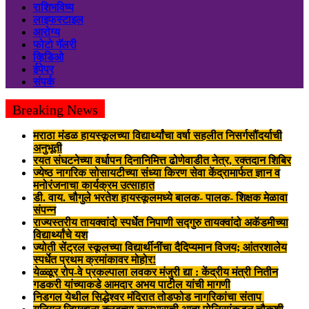
राशिभविष्य
लाइफस्टाइल
आरोग्य
फोटो गॅलरी
व्हिडिओ
ईपेपर
संपर्क
Breaking News
मराठा मंडळ हायस्कूलच्या विद्यार्थ्यांचा वर्षा सहलीत निसर्गसौंदर्याची
अनुभूती
रयत संघटनेच्या वर्धापन दिनानिमित्त ढोणेवाडीत नेत्र, रक्तदान शिबिर
ज्येष्ठ नागरिक सोसायटीच्या संध्या किरण सेवा केंद्रामार्फत ज्ञान व
मनोरंजनाचा कार्यक्रम उत्साहात
डी. वाय. चौगुले भरतेश हायस्कूलमध्ये बालक- पालक- शिक्षक मेळावा
संपन्न
राज्यस्तरीय तायक्वांदो स्पर्धेत निपाणी सद्गुरु तायक्वांदो अकॅडमीच्या
विद्यार्थ्यांचे यश
ज्योती सेंट्रल स्कूलच्या विद्यार्थीनींचा दैदिप्यमान विजय; आंतरशालेय
स्पर्धेत प्रथम क्रमांकावर मोहोर!
येळ्ळूर रोप-वे प्रकल्पाला लवकर मंजुरी द्या : केंद्रीय मंत्री नितीन
गडकरी यांच्याकडे आमदार अभय पाटील यांची मागणी
निडगल येथील सिद्धेश्वर मंदिरात तोडफोड नागरिकांचा संताप