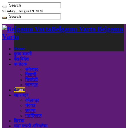
Sunday , August 9 2026
Belgaum Varta Belgaum
Varta
Home
मुख्य बातमी
देश/विदेश
कर्नाटक
संकेश्वर
निपाणी
चिकोडी
खानापूर
बेळगाव
महाराष्ट्र
कोल्हापूर
चंदगड
आजरा
गडहिंग्लज
क्रिडा
लढा मराठी अस्मितेचा