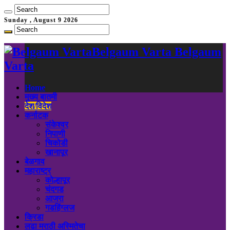
Sunday , August 9 2026
Belgaum Varta Belgaum
Varta
Home
मुख्य बातमी
देश/विदेश
कर्नाटक
संकेश्वर
निपाणी
चिकोडी
खानापूर
बेळगाव
महाराष्ट्र
कोल्हापूर
चंदगड
आजरा
गडहिंग्लज
क्रिडा
लढा मराठी अस्मितेचा