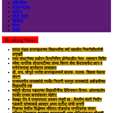
राशिभविष्य
लाइफस्टाइल
आरोग्य
फोटो गॅलरी
व्हिडिओ
ईपेपर
संपर्क
Breaking News
मराठा मंडळ हायस्कूलच्या विद्यार्थ्यांचा वर्षा सहलीत निसर्गसौंदर्याची
अनुभूती
रयत संघटनेच्या वर्धापन दिनानिमित्त ढोणेवाडीत नेत्र, रक्तदान शिबिर
ज्येष्ठ नागरिक सोसायटीच्या संध्या किरण सेवा केंद्रामार्फत ज्ञान व
मनोरंजनाचा कार्यक्रम उत्साहात
डी. वाय. चौगुले भरतेश हायस्कूलमध्ये बालक- पालक- शिक्षक मेळावा
संपन्न
राज्यस्तरीय तायक्वांदो स्पर्धेत निपाणी सद्गुरु तायक्वांदो अकॅडमीच्या
विद्यार्थ्यांचे यश
ज्योती सेंट्रल स्कूलच्या विद्यार्थीनींचा दैदिप्यमान विजय; आंतरशालेय
स्पर्धेत प्रथम क्रमांकावर मोहोर!
येळ्ळूर रोप-वे प्रकल्पाला लवकर मंजुरी द्या : केंद्रीय मंत्री नितीन
गडकरी यांच्याकडे आमदार अभय पाटील यांची मागणी
निडगल येथील सिद्धेश्वर मंदिरात तोडफोड नागरिकांचा संताप