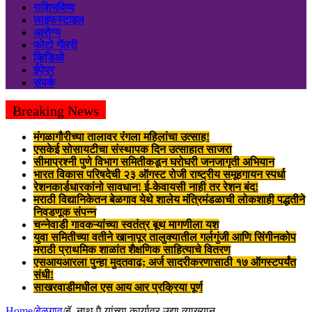
राशिभविष्य
लाइफस्टाइल
आरोग्य
फोटो गॅलरी
व्हिडिओ
ईपेपर
संपर्क
Breaking News
मंगळागौरीच्या तालावर रंगला महिलांचा उत्साह!
एसकेई सोसायटीचा संस्थापक दिन उत्साहात साजरा
सीमाप्रश्नी पुणे विभाग समितीकडून घरोघरी जनजागृती अभियान
भारत विकास परिषदेची २३ ऑगस्ट रोजी राष्ट्रीय समूहगायन स्पर्धा
रेशनकार्डधारकांनो सावधान! ई-केवायसी नाही तर रेशन बंद!
मराठी विद्यानिकेतन बेळगाव येथे शालेय मंत्रिमंडळाची लोकशाही पद्धतीने
निवडणूक संपन्न
चन्नेवाडी गावकऱ्यांच्या स्वतंत्र बूथ मागणीला यश
युवा समितीच्या वतीने खानापूर तालुक्यातील गर्लगुंजी आणि सिंगीनकोप
मराठी प्राथमिक शाळांत शैक्षणिक साहित्याचे वितरण
एसआयआरला पुन्हा मुदतवाढ; अर्ज सादरीकरणासाठी १७ ऑगस्टपर्यंत
संधी!
साखरवाडीमधील एस आय आर प्रक्रिया पूर्ण
Home
/
बेळगाव
/
बॅ. नाथ पै यांच्या कार्यावर उद्या व्याख्यान