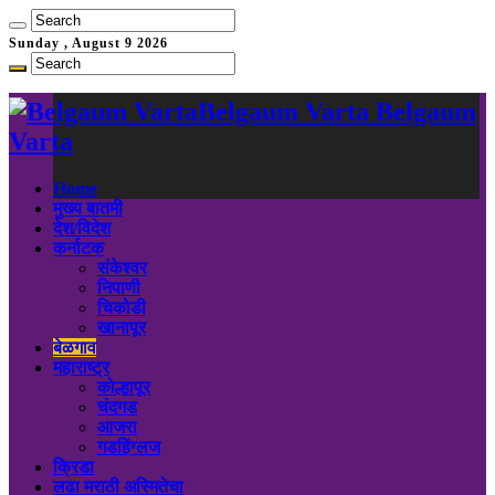
Sunday , August 9 2026
Belgaum Varta Belgaum
Varta
Home
मुख्य बातमी
देश/विदेश
कर्नाटक
संकेश्वर
निपाणी
चिकोडी
खानापूर
बेळगाव
महाराष्ट्र
कोल्हापूर
चंदगड
आजरा
गडहिंग्लज
क्रिडा
लढा मराठी अस्मितेचा