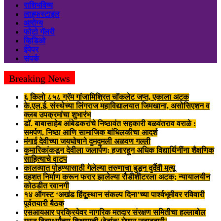
राशिभविष्य
लाइफस्टाइल
आरोग्य
फोटो गॅलरी
व्हिडिओ
ईपेपर
संपर्क
Breaking News
६ किलो ८५८ ग्रॅम गांजामिश्रित चॉकलेट जप्त, एकाला अटक
के.एल.ई. संस्थेच्या लिंगराज महाविद्यालयात जिमखाना, असोसिएशन व
क्लब उपक्रमांचा शुभारंभ
डॉ. बाबासाहेब आंबेडकरांचे निष्ठावंत सहकारी बळवंतराव वराळे :
समर्पण, निष्ठा आणि सामाजिक बांधिलकीचा आदर्श
मंगाई देवीच्या जयघोषाने दुमदुमली अळवण गल्ली
कुमारिकांकडून देवीला जलार्पण; हजारहून अधिक विद्यार्थिनींना शैक्षणिक
साहित्याचे वाटप
कालव्यात पोहण्यासाठी गेलेल्या तरुणाचा बुडून दुर्दैवी मृत्यू
दहशत निर्माण करून फरार झालेल्या रौडीशीटरला अटक; न्यायालयीन
कोठडीत रवानगी
१४ ऑगस्ट ‘अखंड हिंदूस्थान संकल्प दिना’च्या पार्श्वभूमीवर रविवारी
पूर्वतयारी बैठक
एसआयआर प्रक्रियेवर नागरिक मतदार संरक्षण समितीचा हल्लाबोल