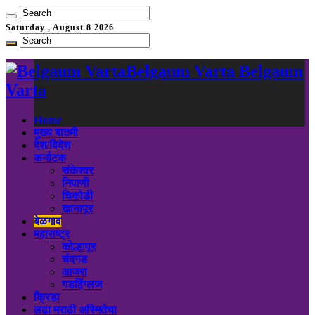
Saturday , August 8 2026
Belgaum Varta Belgaum
Varta
Home
मुख्य बातमी
देश/विदेश
कर्नाटक
संकेश्वर
निपाणी
चिकोडी
खानापूर
बेळगाव
महाराष्ट्र
कोल्हापूर
चंदगड
आजरा
गडहिंग्लज
क्रिडा
लढा मराठी अस्मितेचा