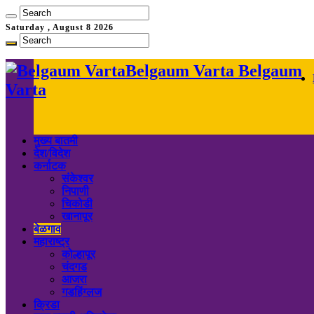
Saturday , August 8 2026
Belgaum Varta Belgaum
Varta
मुख्य बातमी
देश/विदेश
कर्नाटक
संकेश्वर
निपाणी
चिकोडी
खानापूर
बेळगाव
महाराष्ट्र
कोल्हापूर
चंदगड
आजरा
गडहिंग्लज
क्रिडा