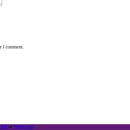
me I comment.
4590
or
WhatsApp