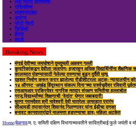
लढा मराठी अस्मितेचा
राशिभविष्य
लाइफस्टाइल
आरोग्य
फोटो गॅलरी
व्हिडिओ
ईपेपर
संपर्क
Breaking News
मंगाई देवीच्या जयघोषाने दुमदुमली अळवण गल्ली
कुमारिकांकडून देवीला जलार्पण; हजारहून अधिक विद्यार्थिनींना शैक्षणिक स
कालव्यात पोहण्यासाठी गेलेल्या तरुणाचा बुडून दुर्दैवी मृत्यू
दहशत निर्माण करून फरार झालेल्या रौडीशीटरला अटक; न्यायालयीन क
१४ ऑगस्ट ‘अखंड हिंदूस्थान संकल्प दिना’च्या पार्श्वभूमीवर रविवारी पूर्व
एसआयआर प्रक्रियेवर नागरिक मतदार संरक्षण समितीचा हल्लाबोल
गरजू विद्यार्थ्यांच्या शिक्षणाची ‘वेदांत’ घेणार जबाबदारी!
मुतगा ग्रामदैवत श्री भावेश्वरी देवी यात्रेला उत्साहात प्रारंभ
सीआयडी तपासानंतर शिवानंद निलण्णावर यांना ईडीचा दणका
बनावट कागदपत्रांद्वारे मालमत्ता हडपण्याचा डाव; महिला अटकेत
Home
/
बेळगाव
/
म. ए. समिती दक्षिण विभागाच्यावतीने सावित्रीबाई फुले जयंती व