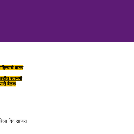
ाहित्याचे वाटप
ोठडीत रवानगी
तयारी बैठक
 महिला दिन साजरा