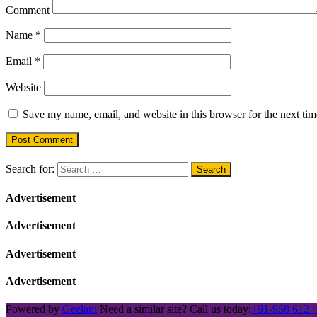
Comment
Name
*
Email
*
Website
Save my name, email, and website in this browser for the next ti
Search for:
Advertisement
Advertisement
Advertisement
Advertisement
Powered by
Geelani
Need a similar site? Call us today:
+91-968 612 